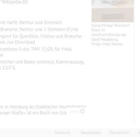
f Wikipedia DE
 und Harfe, Partitur und Stimmen
Georg Philipp Telemann
 Bratsche, Partitur und 2 Stimmen (Fl,Va)
Büste im
Gesellschaftshaus der
ngiert für Querflöte, Violine und Bratsche
Stadt Magdeburg.
men, nur Download
Photo: Mark Walder
 continuo G-dur TWV 51:G9, für Viola,
be
treicher und Basso continuo, Klavierauszug,
, 13/7 S.
re in Hamburg als Städtischer Musikdirektor
mehr
urger Köpfe» ist ein Buch von Eckart
er Telemann erschienen. Im Anhang findet
graphie.
Historie
Newsletter
Persönlich