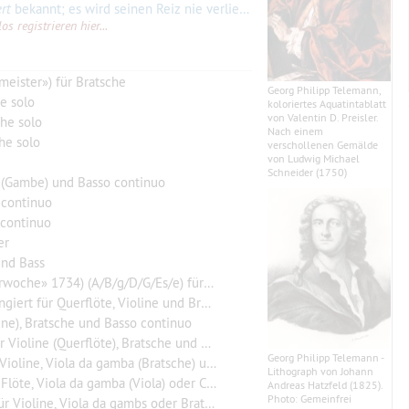
rt
bekannt; es wird seinen Reiz nie verlieren. Georg Philipp Telemann hat ja so unendlich viel geschrieben, und seine Kompositionen sind weitherum so beliebt wie die von Vivaldi
s registrieren hier...
eister») für Bratsche
Georg Philipp Telemann,
e solo
koloriertes Aquatintablatt
von Valentin D. Preisler.
che solo
Nach einem
he solo
verschollenen Gemälde
von Ludwig Michael
Schneider (1750)
e (Gambe) und Basso continuo
 continuo
 continuo
er
und Bass
Es/e) für Violine, Bratsche (Violine) und Basso continuo
e, Violine und Bratsche oder 2 Violinen und Bratsche
line), Bratsche und Basso continuo
e (Querflöte), Bratsche und Basso continuo
Georg Philipp Telemann -
 Viola da gamba (Bratsche) und Basso continuo
Lithograph von Johann
a da gamba (Viola) oder Cello und Basso continuo
Andreas Hatzfeld (1825).
Photo: Gemeinfrei
Viola da gambs oder Bratsche und Basso continuo