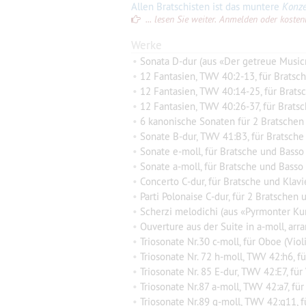
Allen Bratschisten ist das muntere
Konze
... lesen Sie weiter. Anmelden oder kostenlo
Werke
•
Sonata D-dur (aus «Der getreue Musicm
•
12 Fantasien, TWV 40:2-13, für Bratsch
•
12 Fantasien, TWV 40:14-25, für Brats
•
12 Fantasien, TWV 40:26-37, für Bratsc
•
6 kanonische Sonaten für 2 Bratschen
•
Sonate B-dur, TWV 41:B3, für Bratsch
•
Sonate e-moll, für Bratsche und Basso
•
Sonate a-moll, für Bratsche und Basso
•
Concerto C-dur, für Bratsche und Klavi
•
Parti Polonaise C-dur, für 2 Bratschen 
•
Scherzi melodichi (aus «Pyrmonter Kurwoche» 1734) (A/B/g/D/G/
•
Ouverture aus der Suite in a-moll, arrangiert für Querflöt
•
Triosonate Nr.30 c-moll, für Oboe (Vio
•
Triosonate Nr. 72 h-moll, TWV 42:h6, für Violin
•
Triosonate Nr. 85 E-dur, TWV 42:E7, für Violine,
•
Triosonate Nr.87 a-moll, TWV 42:a7, für Flöte, Viol
•
Triosonate Nr.89 g-moll, TWV 42:g11, für Violine, 