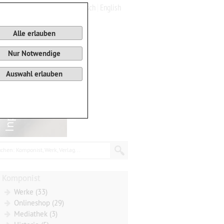
Deutsch
English
0
Warenkorb
Alle erlauben
Nur Notwendige
Auswahl erlauben
chen: Komponist, Werk, Verlag...
Komponist
Werke (33)
Onlineshop (29)
Mediathek (3)