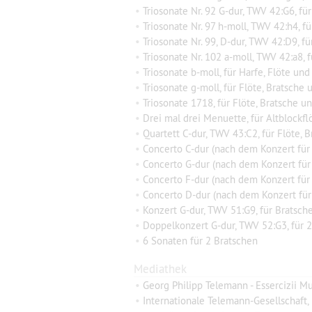
•
Triosonate Nr. 92 G-dur, TWV 42:G6, für Vio
•
Triosonate Nr. 97 h-moll, TWV 42:h4, für Flöte oder Violine, Viola d
•
Triosonate Nr. 99, D-dur, TWV 42:D9, für Vi
•
Triosonate Nr. 102 a-moll, TWV 42:a8, fü
•
Triosonate b-moll, für Harfe, Flöte und
•
Triosonate g-moll, für Flöte, Bratsche 
•
Triosonate 1718, für Flöte, Bratsche u
•
Drei mal drei Menuette, für Altblockfl
•
Quartett C-dur, TWV 43:C2, für Flöte, Bratsch
•
Concerto C-dur (nach dem Konzert für 4
•
Concerto G-dur (nach dem Konzert für 4
•
Concerto F-dur (nach dem Konzert für 4
•
Concerto D-dur (nach dem Konzert für 4
•
Konzert G-dur, TWV 51:G9, für Bratsche
•
Doppelkonzert G-dur, TWV 52:G3, für 2 Br
•
6 Sonaten für 2 Bratschen
Mediathek
•
Georg Philipp Telemann - Essercizii Mu
•
Internationale Telemann-Gesellschaft