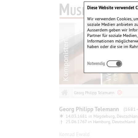
Diese Website verwendet C
Wir verwenden Cookies, um
soziale Medien anbieten zu
Ausserdem geben wir Infor
Partner für soziale Medien
Informationen möglicherwe
haben oder die sie im Rah
Notwendig
Georg Philipp Telemann
Georg Philipp
Telemann
(1681
∗
14.03.1681 in
Magdeburg, Deutschla
†
25.06.1767 in
Hamburg, Deutschland
Konrad Ewald