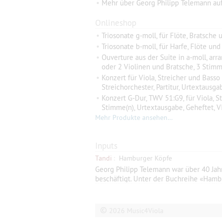
•
Mehr über Georg Philipp Telemann au
Onlineshop
•
Triosonate g-moll, für Flöte, Bratsche
•
Triosonate b-moll, für Harfe, Flöte und
•
Ouverture aus der Suite in a-moll, arra
oder 2 Violinen und Bratsche, 3 Stim
•
Konzert für Viola, Streicher und Basso
Streichorchester, Partitur, Urtextausga
•
Konzert G-Dur, TWV 51:G9, für Viola, S
Stimme(n), Urtextausgabe, Geheftet, VI
Mehr Produkte ansehen…
Inputs
Tandi
:
Hamburger Köpfe
Georg Philipp Telemann war über 40 Jah
beschäftigt. Unter der Buchreihe «Hamb
Klessmann (Verlag: Ellert & Richter) üb
sich auch eine Zeittafel und eine Biblio
©
2026 Music4Viola