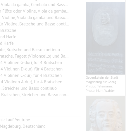
la da gamba, Cembalo und Basso continuo
a gamba oder Viola und Basso continuo, für Bratsche und Klavier
oline, Viola da gamba und Basso continuo
r Violine, Bratsche und Basso continuo
 Bratsche
und Harfe
nd Harfe
öte, Bratsche und Basso continuo
e, Fagott (Violoncello) und Basso continuo
 Violinen G-dur), für 4 Bratschen
 Violinen D-dur), für 4 Bratschen
 Violinen C-dur), für 4 Bratschen
Gedenkstein der Stadt
 Violinen A-dur), für 4 Bratschen
Magdeburg für Georg
Philipp Telemann.
, Streicher und Basso continuo
Photo: Mark Walder
atschen, Streicher und Basso continuo
sici auf Youtube
, Magdeburg, Deutschland