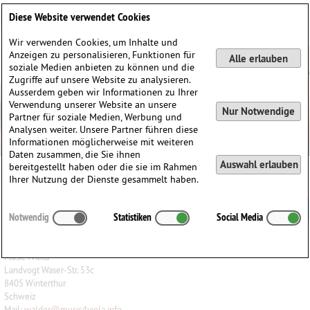
Deutsch
English
0
Diese Website verwendet Cookies
Anmelden / Registrieren
Wir verwenden Cookies, um Inhalte und
Anzeigen zu personalisieren, Funktionen für
Alle erlauben
soziale Medien anbieten zu können und die
Zugriffe auf unsere Website zu analysieren.
Ausserdem geben wir Informationen zu Ihrer
Verwendung unserer Website an unsere
Nur Notwendige
Partner für soziale Medien, Werbung und
Analysen weiter. Unsere Partner führen diese
Informationen möglicherweise mit weiteren
Daten zusammen, die Sie ihnen
Auswahl erlauben
bereitgestellt haben oder die sie im Rahmen
Ihrer Nutzung der Dienste gesammelt haben.
Impressum
Notwendig
Statistiken
Social Media
Konzeption & Realisation
Music4Viola
Landvogt Waser-Str. 53c
8405 Winterthur
Schweiz
Mail:
walder
@
music4viola.info