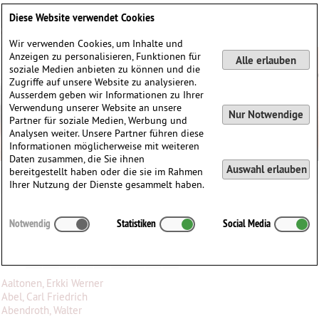
Deutsch
English
0
Diese Website verwendet Cookies
Anmelden / Registrieren
Wir verwenden Cookies, um Inhalte und
Anzeigen zu personalisieren, Funktionen für
Alle erlauben
soziale Medien anbieten zu können und die
Zugriffe auf unsere Website zu analysieren.
Ausserdem geben wir Informationen zu Ihrer
Verwendung unserer Website an unsere
Nur Notwendige
Partner für soziale Medien, Werbung und
Analysen weiter. Unsere Partner führen diese
Informationen möglicherweise mit weiteren
Daten zusammen, die Sie ihnen
Auswahl erlauben
bereitgestellt haben oder die sie im Rahmen
Ihrer Nutzung der Dienste gesammelt haben.
Mediathek
Notwendig
Statistiken
Social Media
Alle
A
B
C
D
E
F
G
H
I
J
K
L
M
N
O
P
Q
R
S
T
U
V
W
X
Y
Z
Aaltonen, Erkki Werner
Abel, Carl Friedrich
Abendroth, Walter