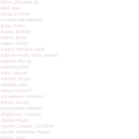
Abreu, Zequinha de
Absil, Jean
Accart, Eveline
Accolaÿ, Jean-Baptiste
Acker, Dieter
Acosta, Rodolfo
Adams, Byron
Adams, Daniel
Adams, Harrison Leslie
Adán Acevedo, Victor Gabriel
Adaskin, Murray
Adderley, Mark
Adler, Samuel
Adolphe, Bruce
Adolphe, Julia
Adoue, Daniel E.
Adriaenssen, Emanuel
Adrion, Gernot
Aeschbacher, Walther
d'Agincourt, François
Aguila, Miguel
Aguilar Carbajal, Luis David
Aguilar-Ahumada, Miguel
Ahmas, Harri