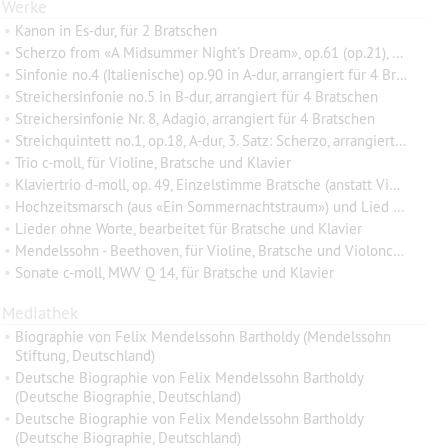
Werke
•
Kanon in Es-dur, für 2 Bratschen
•
Scherzo from «A Midsummer Night's Dream», op.61 (op.21), für 4 Bratschen
•
Sinfonie no.4 (Italienische) op.90 in A-dur, arrangiert für 4 Bratschen
•
Streichersinfonie no.5 in B-dur, arrangiert für 4 Bratschen
•
Streichersinfonie Nr. 8, Adagio, arrangiert für 4 Bratschen
•
Streichquintett no.1, op.18, A-dur, 3. Satz: Scherzo, arrangiert für 4 Bratschen
•
Trio c-moll, für Violine, Bratsche und Klavier
•
Klaviertrio d-moll, op. 49, Einzelstimme Bratsche (anstatt Violoncello)
•
Hochzeitsmarsch (aus «Ein Sommernachtstraum») und Lied ohne Worte, op.30, Nr. 3, arrangiert für Bratsche und Klavier
•
Lieder ohne Worte, bearbeitet für Bratsche und Klavier
•
Mendelssohn - Beethoven, für Violine, Bratsche und Violoncello
•
Sonate c-moll, MWV Q 14, für Bratsche und Klavier
Mediathek
•
Biographie von Felix Mendelssohn Bartholdy (Mendelssohn
Stiftung, Deutschland)
•
Deutsche Biographie von Felix Mendelssohn Bartholdy
(Deutsche Biographie, Deutschland)
•
Deutsche Biographie von Felix Mendelssohn Bartholdy
(Deutsche Biographie, Deutschland)