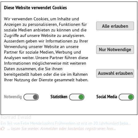
Deutsch
English
0
Diese Website verwendet Cookies
Anmelden / Registrieren
Wir verwenden Cookies, um Inhalte und
Anzeigen zu personalisieren, Funktionen für
Alle erlauben
soziale Medien anbieten zu können und die
Zugriffe auf unsere Website zu analysieren.
Ausserdem geben wir Informationen zu Ihrer
Verwendung unserer Website an unsere
Nur Notwendige
Partner für soziale Medien, Werbung und
Analysen weiter. Unsere Partner führen diese
Informationen möglicherweise mit weiteren
Daten zusammen, die Sie ihnen
Auswahl erlauben
bereitgestellt haben oder die sie im Rahmen
Felix Mendelssohn Bartholdy
Ihrer Nutzung der Dienste gesammelt haben.
Felix
Mendelssohn Bartholdy
(1809–1847)
Notwendig
Statistiken
Social Media
∗
03.02.1809 in
Hamburg, Deutschland
†
04.11.1847 in
Leipzig, Deutschland
Konrad Ewald
Ein Teil von Felix Mendelssohns Frühwerken ist erst im 20. Jahrhundert bekannt geworden, so etwa die Streichersinfonien und ein achtes oder - um mit Bruckner zu reden - ein nulltes
... lesen Sie weiter. Anmelden oder kostenlos registrieren hier...