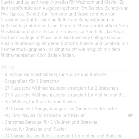
Klavier und
Up and Away
(Novello) für Waldhorn und Klavier. Zu
den veröffentlichten Ausgaben gehören
Ten Sonatas
(Schott) und
Five Capricci
(Schott) für Trompete und Basso continuo von
Girolamo Fantini. Er hat eine Reihe von Kompositionen im
Selbstverlag unter dem Label Martello Music veröffentlicht. Sein
Musikstudium führte ihn an die Universität Sheffield, das Royal
Northern College of Music und das University College London.
Austin Boothroyd spielt gerne Bratsche, Klavier und Cembalo mit
Kammermusikgruppen und singt so oft wie möglich mit dem
Philharmonischen Chor Baden-Baden.
Werke
•
6 Jazzige Weihnachtslieder, für Violine und Bratsche
•
Dragonflies, für 2 Bratschen
•
27 Klassische Weihnachtslieder, arrangiert für 2 Bratschen
•
27 Klassische Weihnachtslieder, arrangiert für Violine und Bratsche
•
Six Waltzes, für Bratsche und Klavier
•
20 Classic Folk Songs, arrangiert für Violine und Bratsche
•
My First Playlist, für Bratsche und Klavier
•
Christmas Baroque, für 2 Violinen und Bratsche
•
Waves, für Bratsche und Klavier
•
24 Classic Jigs and Reels, arrangiert für Violine und Bratsche