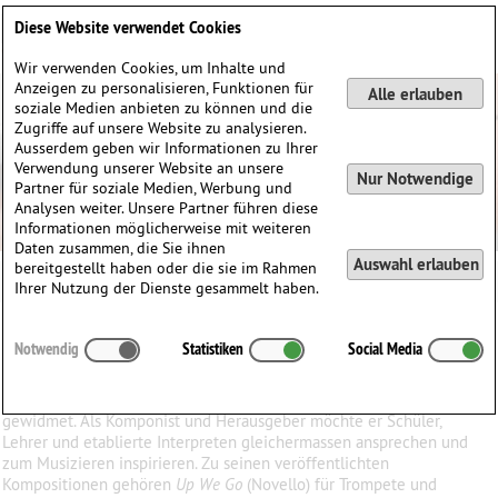
Deutsch
English
0
Diese Website verwendet Cookies
Anmelden / Registrieren
Wir verwenden Cookies, um Inhalte und
Anzeigen zu personalisieren, Funktionen für
Alle erlauben
soziale Medien anbieten zu können und die
Zugriffe auf unsere Website zu analysieren.
Ausserdem geben wir Informationen zu Ihrer
Verwendung unserer Website an unsere
Nur Notwendige
Partner für soziale Medien, Werbung und
Analysen weiter. Unsere Partner führen diese
Informationen möglicherweise mit weiteren
Daten zusammen, die Sie ihnen
Auswahl erlauben
bereitgestellt haben oder die sie im Rahmen
Austin Boothroyd
Ihrer Nutzung der Dienste gesammelt haben.
Austin
Boothroyd
(1959)
Notwendig
Statistiken
Social Media
∗
in
Grossbritannien
Austin Boothroyd hat sein Arbeitsleben der Musikpädagogik
gewidmet. Als Komponist und Herausgeber möchte er Schüler,
Lehrer und etablierte Interpreten gleichermassen ansprechen und
zum Musizieren inspirieren. Zu seinen veröffentlichten
Kompositionen gehören
Up We Go
(Novello) für Trompete und