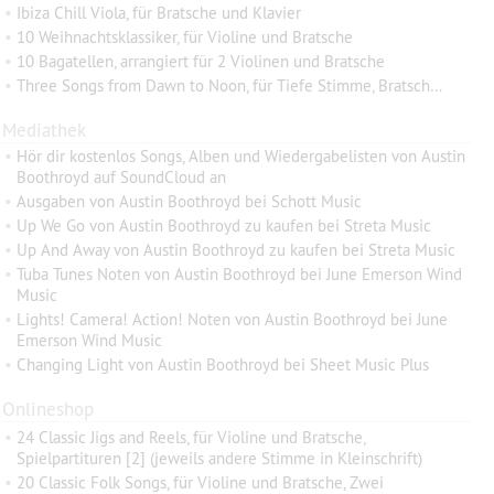
•
Ibiza Chill Viola, für Bratsche und Klavier
•
10 Weihnachtsklassiker, für Violine und Bratsche
•
10 Bagatellen, arrangiert für 2 Violinen und Bratsche
•
Three Songs from Dawn to Noon, für Tiefe Stimme, Bratsche und Klavier
Mediathek
•
Hör dir kostenlos Songs, Alben und Wiedergabelisten von Austin
Boothroyd auf SoundCloud an
•
Ausgaben von Austin Boothroyd bei Schott Music
•
Up We Go von Austin Boothroyd zu kaufen bei Streta Music
•
Up And Away von Austin Boothroyd zu kaufen bei Streta Music
•
Tuba Tunes Noten von Austin Boothroyd bei June Emerson Wind
Music
•
Lights! Camera! Action! Noten von Austin Boothroyd bei June
Emerson Wind Music
•
Changing Light von Austin Boothroyd bei Sheet Music Plus
Onlineshop
•
24 Classic Jigs and Reels, für Violine und Bratsche,
Spielpartituren [2] (jeweils andere Stimme in Kleinschrift)
•
20 Classic Folk Songs, für Violine und Bratsche, Zwei