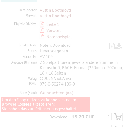
Herausgeber
Austin Boothroyd
Vorwort
Austin Boothroyd
Digitale Objekte
Seite 1
Vorwort
Notenbeispiel
Erhältlich als
Noten, Download
Status
Herausgegeben
Edition Nr
VV 109
Ausgabe (Umfang)
2 Spielpartituren, jeweils andere Stimme in
Kleinschrift, BACH-Format (230mm x 302mm),
16 + 16 Seiten
Verlag
© 2025 ViolaViva
ISMN
979-0-50274-109-9
Serie (Band)
Weihnachten
(#4)
Um den Shop nutzen zu können, muss Ihr
Browser
Cookies
akzeptieren!
Sie haben das zur Zeit aber ausgeschaltet...
15.20 CHF
Download