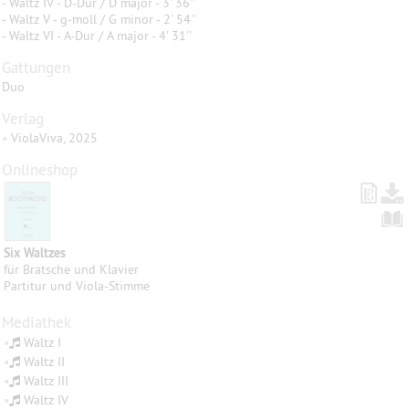
- Waltz IV - D-Dur / D major - 3' 36''
- Waltz V - g-moll / G minor - 2' 54''
- Waltz VI - A-Dur / A major - 4' 31''
Gattungen
Duo
Verlag
•
ViolaViva, 2025
Onlineshop
Six Waltzes
für Bratsche und Klavier
Partitur und Viola-Stimme
Mediathek
•
Waltz I
•
Waltz II
•
Waltz III
•
Waltz IV