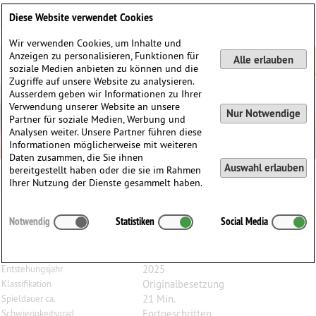
Deutsch
English
0
Diese Website verwendet Cookies
Anmelden / Registrieren
Wir verwenden Cookies, um Inhalte und
Anzeigen zu personalisieren, Funktionen für
Alle erlauben
soziale Medien anbieten zu können und die
Zugriffe auf unsere Website zu analysieren.
Ausserdem geben wir Informationen zu Ihrer
Verwendung unserer Website an unsere
Nur Notwendige
Partner für soziale Medien, Werbung und
Analysen weiter. Unsere Partner führen diese
Informationen möglicherweise mit weiteren
Daten zusammen, die Sie ihnen
Auswahl erlauben
bereitgestellt haben oder die sie im Rahmen
Ihrer Nutzung der Dienste gesammelt haben.
Austin
Boothroyd
(1959)
Notwendig
Statistiken
Social Media
Six Waltzes, für Bratsche und Klavier
Bratsche, Klavier
Besetzung
2025
Entstehungsjahr
Originalbesetzung
Klassifikation
21 Min.
Spieldauer ca.
Fortgeschritten
Schwierigkeitsgrad