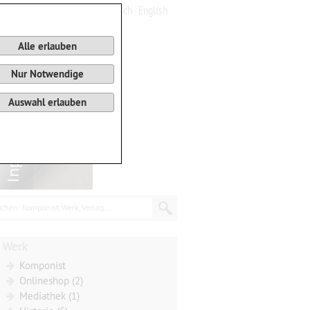
Deutsch
English
0
Warenkorb
Alle erlauben
Nur Notwendige
Auswahl erlauben
chen: Komponist, Werk, Verlag...
Werk
Komponist
Onlineshop (2)
Mediathek (1)