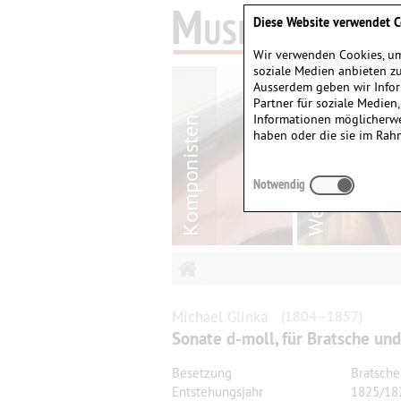
Diese Website verwendet C
Wir verwenden Cookies, um
soziale Medien anbieten zu
Ausserdem geben wir Infor
Partner für soziale Medien
Informationen möglicherwe
haben oder die sie im Rah
Notwendig
Michael
Glinka
(1804–1857)
Sonate d-moll, für Bratsche und
Besetzung
Bratsche,
Entstehungsjahr
1825/18