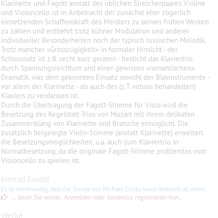
Klarinette und Fagott anstatt des üblichen Streicherpaares Violine
und Violoncello ist in Anbetracht der zunächst eher zögerlich
einsetzenden Schaffenskraft des Meisters zu seinen frühen Werken
zu zählen und entbehrt trotz kühner Modulation und anderer
individueller Besonderheiten noch der typisch russischen Melodik.
Trotz mancher «Grosszügigkeit» in formaler Hinsicht - der
Schlusssatz ist z.B. recht kurz geraten - besticht das Klaviertrio
durch Spannungsreichtum und einer gewissen «romantischen»
Dramatik, was dem gekonnten Einsatz sowohl der Blasinstrumente -
vor allem der Klarinette - als auch des (z.T. virtuos behandelten)
Klaviers zu verdanken ist.
Durch die Übertragung der Fagott-Stimme für Viola wird die
Besetzung des Kegelstatt-Trios von Mozart mit ihrem delikaten
Zusammenklang von Klarinette und Bratsche ermöglicht. Die
zusätzlich beigelegte Violin-Stimme (anstatt Klarinette) erweitert
die Besetzungsmöglichkeiten, u.a. auch zum Klaviertrio in
Normalbesetzung, da die originale Fagott-Stimme problemlos vom
Violoncello zu spielen ist.
Konrad Ewald
Es ist merkwürdig, dass die
Sonate
von Michael Glinka kaum bekannt ist, obwohl er selbst als (Opern-)Komponist nie vergessen war. Der 1. Satz hebt mit einem einprägsamen Thema in d-moll an. Der weitere Verlauf
... lesen Sie weiter. Anmelden oder kostenlos registrieren hier...
Werke