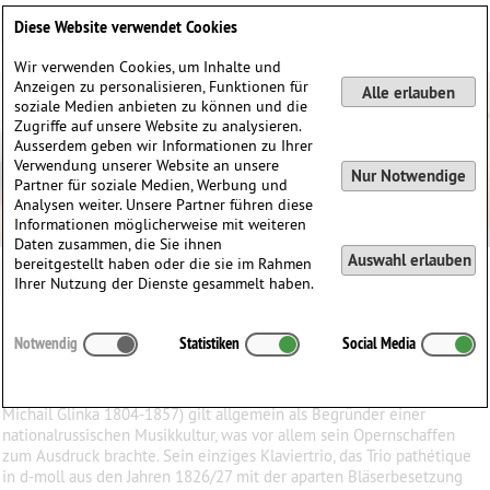
Deutsch
English
0
Diese Website verwendet Cookies
Anmelden / Registrieren
Wir verwenden Cookies, um Inhalte und
Anzeigen zu personalisieren, Funktionen für
Alle erlauben
soziale Medien anbieten zu können und die
Zugriffe auf unsere Website zu analysieren.
Ausserdem geben wir Informationen zu Ihrer
Verwendung unserer Website an unsere
Nur Notwendige
Partner für soziale Medien, Werbung und
Analysen weiter. Unsere Partner führen diese
Informationen möglicherweise mit weiteren
Daten zusammen, die Sie ihnen
Auswahl erlauben
bereitgestellt haben oder die sie im Rahmen
Michael Glinka
Ihrer Nutzung der Dienste gesammelt haben.
Michael
Glinka
(1804–1857)
Notwendig
Statistiken
Social Media
∗
01.06.1804 in
Gouvernement Smolensk, Russland
†
15.02.1857 in
Berlin, Deutschland
Michail Glinka 1804-1857) gilt allgemein als Begründer einer
nationalrussischen Musikkultur, was vor allem sein Opernschaffen
zum Ausdruck brachte. Sein einziges Klaviertrio, das Trio pathétique
in d-moll aus den Jahren 1826/27 mit der aparten Bläserbesetzung