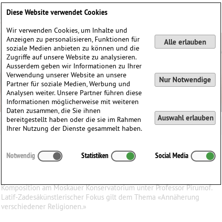
Deutsch
English
0
Diese Website verwendet Cookies
Anmelden / Registrieren
Wir verwenden Cookies, um Inhalte und
Anzeigen zu personalisieren, Funktionen für
Alle erlauben
soziale Medien anbieten zu können und die
Zugriffe auf unsere Website zu analysieren.
Ausserdem geben wir Informationen zu Ihrer
Verwendung unserer Website an unsere
Nur Notwendige
Partner für soziale Medien, Werbung und
Analysen weiter. Unsere Partner führen diese
Informationen möglicherweise mit weiteren
Daten zusammen, die Sie ihnen
Auswahl erlauben
bereitgestellt haben oder die sie im Rahmen
Alisher Latif-Zade
Ihrer Nutzung der Dienste gesammelt haben.
Alisher
Latif-Zade
(1962)
Notwendig
Statistiken
Social Media
∗
in
Dushanbe, Tajikistan
Alisher Latif-Zade ist ein Tajikistanischer Komponist. Er studierte
Komposition am Moskauer Konservatorium unter Professor Pirumof.
Latif-Zadesákünstlerischer Fokus gilt dem Thema «Annäherung
verschiedener Religionen.»