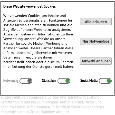
Deutsch
English
0
Diese Website verwendet Cookies
Anmelden / Registrieren
Wir verwenden Cookies, um Inhalte und
Anzeigen zu personalisieren, Funktionen für
Alle erlauben
soziale Medien anbieten zu können und die
Zugriffe auf unsere Website zu analysieren.
Ausserdem geben wir Informationen zu Ihrer
Verwendung unserer Website an unsere
Nur Notwendige
Partner für soziale Medien, Werbung und
Analysen weiter. Unsere Partner führen diese
Informationen möglicherweise mit weiteren
Daten zusammen, die Sie ihnen
Auswahl erlauben
bereitgestellt haben oder die sie im Rahmen
Robert Fokkens
Ihrer Nutzung der Dienste gesammelt haben.
Robert
Fokkens
(1975)
Notwendig
Statistiken
Social Media
∗
in
Südafrika
Robert Fokkens' Musik wird international aufgeführt und
ausgestrahlt, von Composers Edition und Tetractys Publishing
veröffentlicht und bei ECM, Nimbus, Métier, Herald, Naxos und
anderen Labels aufgenommen. Er ist ein in Südafrika geborener
Komponist, der in Grossbritannien arbeitet.