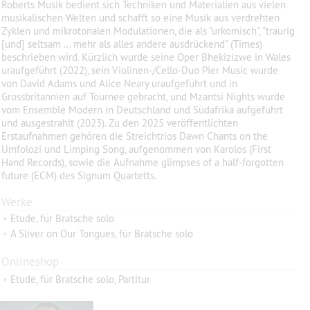
Roberts Musik bedient sich Techniken und Materialien aus vielen
musikalischen Welten und schafft so eine Musik aus verdrehten
Zyklen und mikrotonalen Modulationen, die als "urkomisch", "traurig
[und] seltsam ... mehr als alles andere ausdrückend" (Times)
beschrieben wird. Kürzlich wurde seine Oper Bhekizizwe in Wales
uraufgeführt (2022), sein Violinen-/Cello-Duo Pier Music wurde
von David Adams und Alice Neary uraufgeführt und in
Grossbritannien auf Tournee gebracht, und Mzantsi Nights wurde
vom Ensemble Modern in Deutschland und Südafrika aufgeführt
und ausgestrahlt (2023). Zu den 2025 veröffentlichten
Erstaufnahmen gehören die Streichtrios Dawn Chants on the
Umfolozi und Limping Song, aufgenommen von Karolos (First
Hand Records), sowie die Aufnahme glimpses of a half-forgotten
future (ECM) des Signum Quartetts.
Werke
•
Etude, für Bratsche solo
•
A Sliver on Our Tongues, für Bratsche solo
Onlineshop
•
Etude, für Bratsche solo, Partitur