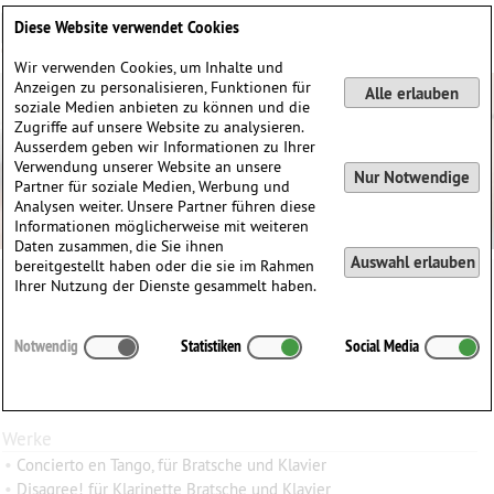
Deutsch
English
0
Diese Website verwendet Cookies
Anmelden / Registrieren
Wir verwenden Cookies, um Inhalte und
Anzeigen zu personalisieren, Funktionen für
Alle erlauben
soziale Medien anbieten zu können und die
Zugriffe auf unsere Website zu analysieren.
Ausserdem geben wir Informationen zu Ihrer
Verwendung unserer Website an unsere
Nur Notwendige
Partner für soziale Medien, Werbung und
Analysen weiter. Unsere Partner führen diese
Informationen möglicherweise mit weiteren
Daten zusammen, die Sie ihnen
Auswahl erlauben
bereitgestellt haben oder die sie im Rahmen
Miguel Aguila
Ihrer Nutzung der Dienste gesammelt haben.
Miguel
Aguila
(1957)
Notwendig
Statistiken
Social Media
∗
15.09.1957 in
Montevideo, Uruguay
Dies ist ein Input von einem unserer Music4Viola Leser.
Werke
•
Concierto en Tango, für Bratsche und Klavier
•
Disagree! für Klarinette Bratsche und Klavier