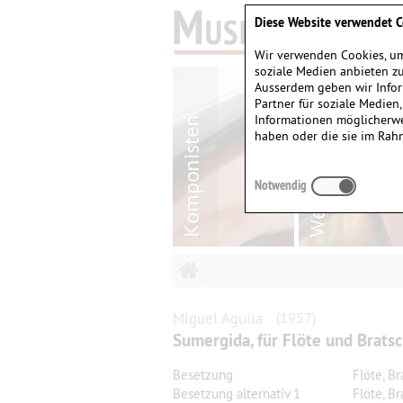
Diese Website verwendet C
Wir verwenden Cookies, um
soziale Medien anbieten zu
Ausserdem geben wir Infor
Partner für soziale Medien
Informationen möglicherwe
haben oder die sie im Rah
Notwendig
Miguel
Aguila
(1957)
Sumergida, für Flöte und Bratsc
Besetzung
Flöte, B
Besetzung alternativ 1
Flöte, Br