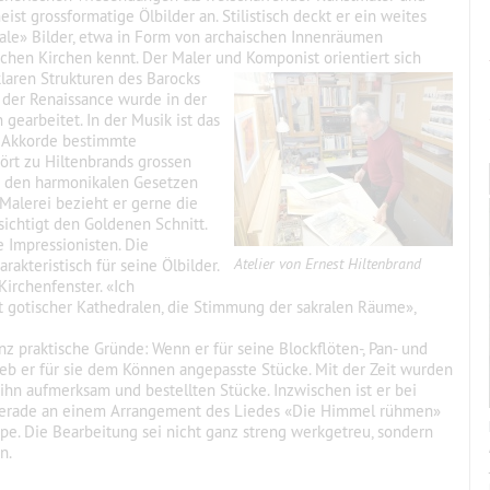
eist grossformatige Ölbilder an. Stilistisch deckt er ein weites
rale» Bilder, etwa in Form von archaischen Innenräumen
ichen Kirchen kennt. Der Maler und Komponist orientiert sich
laren Strukturen des Barocks
d der Renaissance wurde in der
earbeitet. In der Musik ist das
en Akkorde bestimmte
ört zu Hiltenbrands grossen
an den harmonikalen Gesetzen
 Malerei bezieht er gerne die
ichtigt den Goldenen Schnitt.
e Impressionisten. Die
Atelier von Ernest Hiltenbrand
rakteristisch für
seine Ölbilder.
Kirchenfenster. «Ich
t gotischer Kathedralen, die Stimmung der sakralen Räume»,
nz praktische Gründe: Wenn er für seine Blockflöten-, Pan- und
ieb er für sie dem Können angepasste Stücke. Mit der Zeit wurden
hn aufmerksam und bestellten Stücke. Inzwischen ist er bei
 gerade an einem Arrangement des Liedes «Die Himmel rühmen»
pe. Die Bearbeitung sei nicht ganz streng werkgetreu, sondern
n.