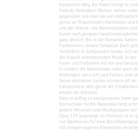
Komponist tätig. Als Maler fertigt er zum
Feld ab. Abstrakten Werken stehen «sak
gegenüber, wie man sie von mittelalterl
gerne an Proportionen, Harmonien und k
und der Klassik: «Im Barockzeitalter un
Kunst nach genauen Gesetzmässigkeiten g
ganz ähnlich. Bis in die Romantik hatt
Funktionen».
Johann Sebastian Bach
geh
Vorbildern.
Er komponiert
tonale, sich 
der Klassik orientierenden Musik.
In der
Form- und Farblehre mit ein und berücks
Er schätzt die Barockmaler oder auch di
Wirkungen von Licht und Farben sind cha
Seine abstrakten Serien erinnern oft an 
transportiere sehr gerne die Erhabenhei
erklärt der Künstler.
Dass er anfing zu komponieren, hatte ga
Hornschüler nichts Passendes fand, schr
andere Personen und Musikgruppen auf i
Opus 159 angelangt. Im Moment ist er
von Beethoven für eine Blockflötengrup
mit einigen eigenen Elementen versehe