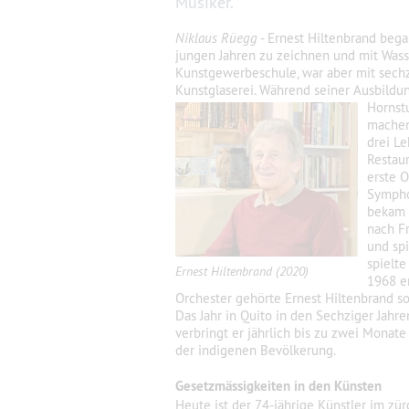
Musiker.
Niklaus Rüegg
- Ernest Hiltenbrand began
jungen Jahren zu zeichnen und mit Wass
Kunstgewerbeschule, war aber mit sechze
Kunstglaserei. Während seiner Ausbildu
Hornstu
machen
drei Le
Restaur
erste O
Sympho
bekam 
nach Fr
und spi
spielte
Ernest Hiltenbrand (2020)
1968 e
Orchester gehörte Ernest Hiltenbrand s
Das Jahr in Quito in den Sechziger Jahr
verbringt er jährlich bis zu zwei Monate
der indigenen Bevölkerung.
Gesetzmässigkeiten in den Künsten
Heute ist der 74-jährige Künstler im z