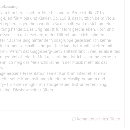
talfassung
e von ihm herausgeben. Eine besondere Perle ist die 2013
Lied für Viola und Klavier, Op. 118 B, das kürzlich beim Viola
erlag herausgegeben wurde. «B» deshalb, weil es sich um eine
itung handelt. Das Original ist für Horn geschrieben. Horn und
liessen sich gut ersetzen, meint Hiltenbrand: «Ich habe im
ter 40 Jahre lang hinter der Violagruppe gesessen. Ich kenne
 Instrument deshalb sehr gut. Der Klang hat Ähnlichkeiten mit
rn». Warum das Guggisberg-Lied? Hiltenbrand:
«Weil es als eines
nigen Volkslieder in Moll geschrieben ist. Ich schreibe gerne in
denn ich mag das Melancholische in der Musik mehr als das
e».
ngemessene Präsentation seiner Kunst im Internet ist dem
 schreibt seine Kompositionen in einem Musikprogramm und
y» für einen möglichst naturgetreuen Instrumentenklang.
 einer Diashow seiner Bilder.
Kommentar hinzufügen