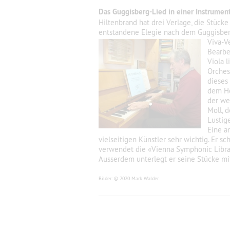
Das Guggisberg-Lied in einer Instrumen
Hiltenbrand hat drei Verlage, die Stück
entstandene
Elegie nach dem Guggisberg-
Viva-V
Bearbe
Viola 
Orches
dieses
dem Ho
der we
Moll, 
Lustig
Eine a
vielseitigen Künstler sehr wichtig. Er
verwendet die «Vienna Symphonic Librar
Ausserdem unterlegt er seine Stücke mit
Bilder: © 2020 Mark Walder