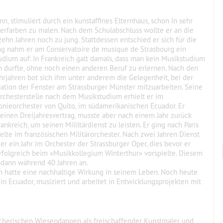
n, stimuliert durch ein kunstaffines Elternhaus, schon in sehr
erfarben zu malen. Nach dem Schulabschluss wollte er an die
hn Jahren noch zu jung. Stattdessen entschied er sich für die
ng nahm er am Conservatoire de musique de Strasbourg ein
dium auf. In Frankreich galt damals, dass man kein Musikstudium
 durfte, ohne noch einen anderen Beruf zu erlernen. Nach den
hrjahren bot sich ihm unter anderem die Gelegenheit, bei der
ation der Fenster am Strassburger Münster mitzuarbeiten. Seine
rchesterstelle nach dem Musikstudium erhielt er im
nieorchester von Quito, im südamerikanischen Ecuador. Er
einen Dreijahresvertrag, musste aber nach einem Jahr zurück
ankreich, um seinen Mililtärdienst zu leisten. Er ging nach Paris
elte im französischen Militärorchester. Nach zwei Jahren Dienst
 er ein Jahr im Orchester der Strassburger Oper, dies bevor er
rfolgreich beim «Musikkollegium Winterthur» vorspielte. Diesem
odann während 40 Jahren an.
en hatte eine nachhaltige Wirkung in seinem Leben. Noch heute
 in Ecuador, musiziert und arbeitet in Entwicklungsprojekten mit
ürcherischen Wiesendangen als freischaffender Kunstmaler und