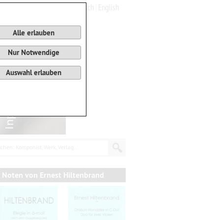
Deutsch
English
0
Warenkorb
Alle erlauben
Nur Notwendige
Auswahl erlauben
chen: Komponist, Werk, Verlag...
Noten von Ernest Hiltenbrand