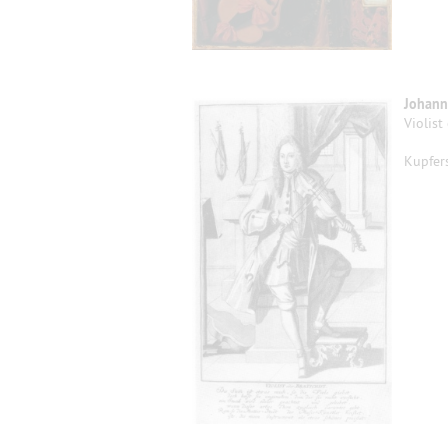
Johann
Violist
Kupfer