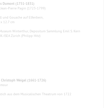
is Dumont (1751-1831)
s Jean-Pierre Pagin (1723-1799)
ll und Gouache auf Elfenbein,
 x 12.7 cm
Museum Winterthur, Depositum Sammlung Emil S. Kern
IK-ISEA Zürich (Philipp Hitz)
 Christoph Weigel (1661-1726)
’amour
stich aus dem Musicalischen Theatrum von 1722