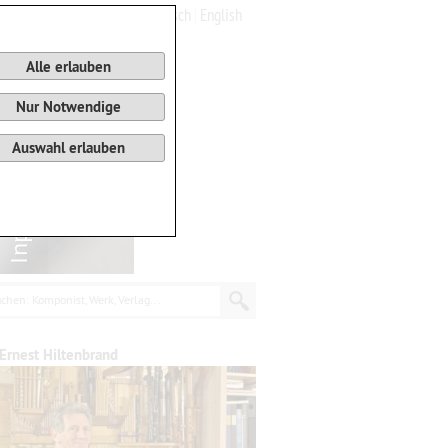
Deutsch
English
0
Warenkorb
Alle erlauben
Nur Notwendige
Auswahl erlauben
chen: Komponist, Werk, Verlag...
Ernest Hiltenbrand