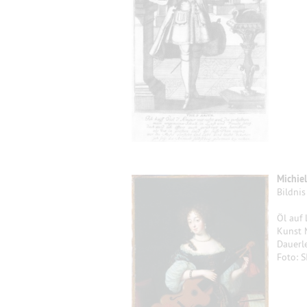
Michie
Bildni
Öl auf
Kunst 
Dauerle
Foto: S