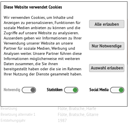
Deutsch
English
0
Diese Website verwendet Cookies
Anmelden / Registrieren
Wir verwenden Cookies, um Inhalte und
Anzeigen zu personalisieren, Funktionen für
Alle erlauben
soziale Medien anbieten zu können und die
Zugriffe auf unsere Website zu analysieren.
Ausserdem geben wir Informationen zu Ihrer
Verwendung unserer Website an unsere
Nur Notwendige
Partner für soziale Medien, Werbung und
Analysen weiter. Unsere Partner führen diese
Informationen möglicherweise mit weiteren
Daten zusammen, die Sie ihnen
Auswahl erlauben
bereitgestellt haben oder die sie im Rahmen
Ihrer Nutzung der Dienste gesammelt haben.
Dieter
Acker
(1940–2006)
Notwendig
Statistiken
Social Media
Trio für Flöte, Bratsche und Harfe (Gitarre)
(vgl. M 36, 16)
Flöte, Bratsche, Harfe
Besetzung
Flöte, Bratsche, Gitarre
Besetzung alternativ 1
1987
Entstehungsjahr