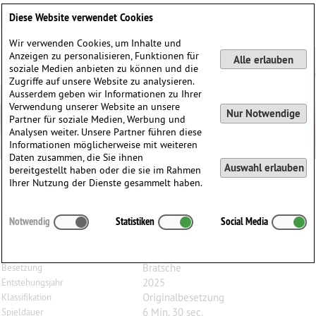
Deutsch
English
0
Diese Website verwendet Cookies
Anmelden / Registrieren
Wir verwenden Cookies, um Inhalte und
Anzeigen zu personalisieren, Funktionen für
Alle erlauben
soziale Medien anbieten zu können und die
Zugriffe auf unsere Website zu analysieren.
Ausserdem geben wir Informationen zu Ihrer
Verwendung unserer Website an unsere
Nur Notwendige
Partner für soziale Medien, Werbung und
Analysen weiter. Unsere Partner führen diese
Informationen möglicherweise mit weiteren
Daten zusammen, die Sie ihnen
Auswahl erlauben
bereitgestellt haben oder die sie im Rahmen
Ihrer Nutzung der Dienste gesammelt haben.
Dario
Argentesi
(1985)
Notwendig
Statistiken
Social Media
Variations on Deh vieni alla finestra, für Bratsche solo
aus W.A. Mozarts Don Giovanni K527 (Nr. 17, Akt II)
Bratsche
Besetzung
2025
Entstehungsjahr
Originalbesetzung
Klassifikation
6 Min. 30 sec.
Spieldauer