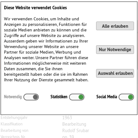
Deutsch
English
0
Diese Website verwendet Cookies
Anmelden / Registrieren
Wir verwenden Cookies, um Inhalte und
Anzeigen zu personalisieren, Funktionen für
Alle erlauben
soziale Medien anbieten zu können und die
Zugriffe auf unsere Website zu analysieren.
Ausserdem geben wir Informationen zu Ihrer
Verwendung unserer Website an unsere
Nur Notwendige
Partner für soziale Medien, Werbung und
Analysen weiter. Unsere Partner führen diese
Informationen möglicherweise mit weiteren
Daten zusammen, die Sie ihnen
Auswahl erlauben
bereitgestellt haben oder die sie im Rahmen
Ihrer Nutzung der Dienste gesammelt haben.
Jiří
Matys
(1927)
Notwendig
Statistiken
Social Media
Duo, op. 39, für Violine und Bratsche
Violine, Bratsche
Besetzung
1963
Entstehungsjahr
Bearbeitung
Klassifikation
Rudolf Srubar
Bearbeitung von
op. 39
Verzeichnis, Nr.