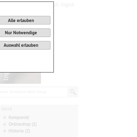
Deutsch
English
0
Warenkorb
Alle erlauben
Nur Notwendige
Auswahl erlauben
chen: Komponist, Werk, Verlag...
Werk
Komponist
Onlineshop (1)
Historie (2)