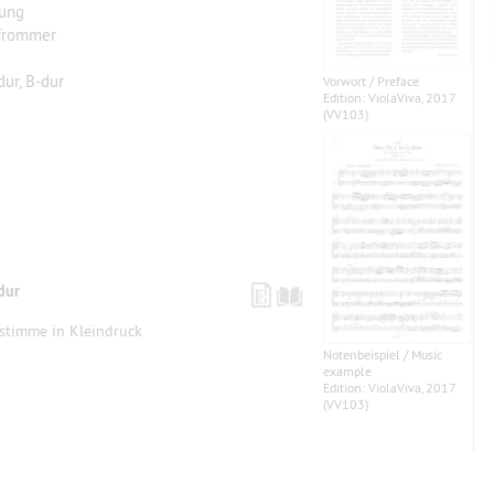
tung
Pfrommer
dur, B-dur
Vorwort / Preface
Edition: ViolaViva, 2017
(VV103)
dur
rstimme in Kleindruck
Notenbeispiel / Music
example
Edition: ViolaViva, 2017
(VV103)