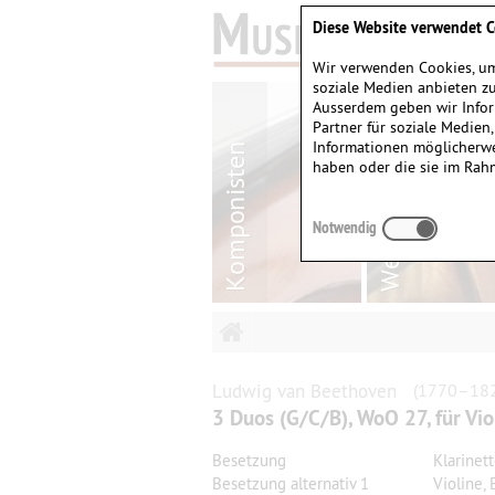
Diese Website verwendet C
Wir verwenden Cookies, um
soziale Medien anbieten zu
Ausserdem geben wir Infor
Partner für soziale Medien
Informationen möglicherwe
haben oder die sie im Rah
Notwendig
Ludwig van
Beethoven
(1770–18
3 Duos (G/C/B), WoO 27, für Vio
Besetzung
Klarinett
Besetzung alternativ 1
Violine,