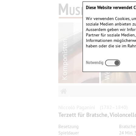
Diese Website verwendet C
Wir verwenden Cookies, um
soziale Medien anbieten zu
Ausserdem geben wir Infor
Partner für soziale Medien
Informationen möglicherwe
haben oder die sie im Rah
Notwendig
Niccolò
Paganini
(1782–1840)
Terzett für Bratsche, Violoncell
Besetzung
Bratsche,
Spieldauer
24 Min. 