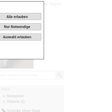
Deutsch
English
0
Warenkorb
Alle erlauben
Nur Notwendige
Auswahl erlauben
chen: Komponist, Werk, Verlag...
Werk
Komponist
Historie (1)
Schreibe einen Input