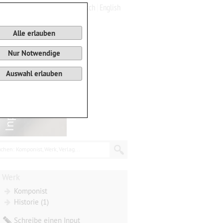
Deutsch
English
0
Warenkorb
Alle erlauben
Nur Notwendige
Auswahl erlauben
chen: Komponist, Werk, Verlag...
Werk
Komponist
Historie (1)
Schreibe einen Input