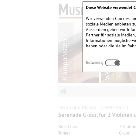
Diese Website verwendet C
Wir verwenden Cookies, um
soziale Medien anbieten zu
Ausserdem geben wir Infor
Partner für soziale Medien
Informationen möglicherwe
haben oder die sie im Rah
Notwendig
Ferdinand
Manns
(1844–1922)
Serenade G-dur, für 2 Violinen 
Besetzung
2 Violin
Tonart
G-dur