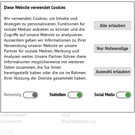
Deutsch
English
0
Diese Website verwendet Cookies
Anmelden / Registrieren
Wir verwenden Cookies, um Inhalte und
Anzeigen zu personalisieren, Funktionen für
Alle erlauben
soziale Medien anbieten zu können und die
Zugriffe auf unsere Website zu analysieren.
Ausserdem geben wir Informationen zu Ihrer
Verwendung unserer Website an unsere
Nur Notwendige
Partner für soziale Medien, Werbung und
Analysen weiter. Unsere Partner führen diese
Informationen möglicherweise mit weiteren
Daten zusammen, die Sie ihnen
Auswahl erlauben
bereitgestellt haben oder die sie im Rahmen
Ihrer Nutzung der Dienste gesammelt haben.
John McLaughlin
Williams
(1957)
Notwendig
Statistiken
Social Media
Two Pieces, für Bratsche solo
Bratsche
Besetzung
2014
Entstehungsjahr
Originalbesetzung
Klassifikation
Inhalt