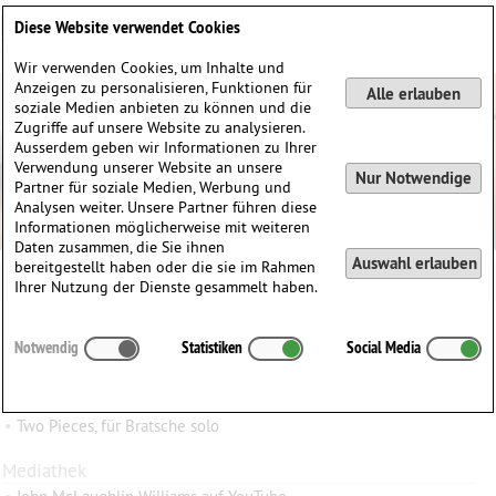
Deutsch
English
0
Diese Website verwendet Cookies
Anmelden / Registrieren
Wir verwenden Cookies, um Inhalte und
Anzeigen zu personalisieren, Funktionen für
Alle erlauben
soziale Medien anbieten zu können und die
Zugriffe auf unsere Website zu analysieren.
Ausserdem geben wir Informationen zu Ihrer
Verwendung unserer Website an unsere
Nur Notwendige
Partner für soziale Medien, Werbung und
Analysen weiter. Unsere Partner führen diese
Informationen möglicherweise mit weiteren
Daten zusammen, die Sie ihnen
Auswahl erlauben
bereitgestellt haben oder die sie im Rahmen
John McLaughlin Williams
Ihrer Nutzung der Dienste gesammelt haben.
John McLaughlin
Williams
(1957)
Notwendig
Statistiken
Social Media
∗
in
Greensboro, North Carolina, USA
Werke
•
Two Pieces, für Bratsche solo
Mediathek