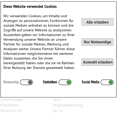
Deutsch
English
0
Diese Website verwendet Cookies
Anmelden / Registrieren
Wir verwenden Cookies, um Inhalte und
Anzeigen zu personalisieren, Funktionen für
Alle erlauben
soziale Medien anbieten zu können und die
Zugriffe auf unsere Website zu analysieren.
Ausserdem geben wir Informationen zu Ihrer
Verwendung unserer Website an unsere
Nur Notwendige
Partner für soziale Medien, Werbung und
Analysen weiter. Unsere Partner führen diese
Informationen möglicherweise mit weiteren
Daten zusammen, die Sie ihnen
Auswahl erlauben
bereitgestellt haben oder die sie im Rahmen
Ihrer Nutzung der Dienste gesammelt haben.
Maria
Leontjewa
(1962)
Notwendig
Statistiken
Social Media
Scherzo, op. 74, für Bratsche
Bratsche
Besetzung
2015
Entstehungsjahr
Originalbesetzung
Klassifikation
op. 74
Verzeichnis, Nr.