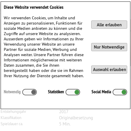
Deutsch
English
0
Diese Website verwendet Cookies
Anmelden / Registrieren
Wir verwenden Cookies, um Inhalte und
Anzeigen zu personalisieren, Funktionen für
Alle erlauben
soziale Medien anbieten zu können und die
Zugriffe auf unsere Website zu analysieren.
Ausserdem geben wir Informationen zu Ihrer
Verwendung unserer Website an unsere
Nur Notwendige
Partner für soziale Medien, Werbung und
Analysen weiter. Unsere Partner führen diese
Informationen möglicherweise mit weiteren
Daten zusammen, die Sie ihnen
Auswahl erlauben
bereitgestellt haben oder die sie im Rahmen
Ihrer Nutzung der Dienste gesammelt haben.
Willy
Giefer
(1930–2020)
Notwendig
Statistiken
Social Media
Fantasia piccola, für Bratsche und Klavier
Bratsche, Klavier
Besetzung
2017
Entstehungsjahr
Originalbesetzung
Klassifikation
5 Min.
Spieldauer ca.