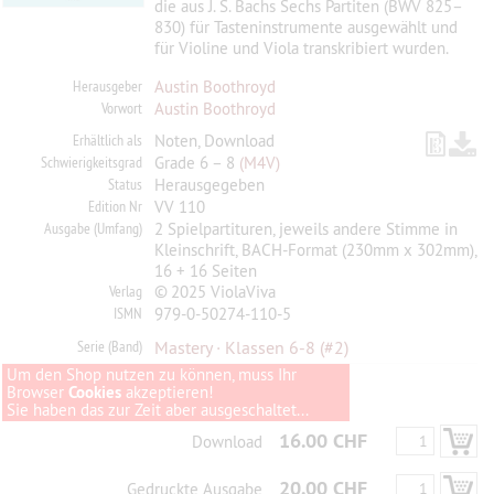
die aus J. S. Bachs Sechs Partiten (BWV 825–
830) für ­Tasteninstrumente ausgewählt und
für Violine und Viola transkribiert wurden.
Herausgeber
Austin Boothroyd
Vorwort
Austin Boothroyd
Erhältlich als
Noten, Download
Schwierigkeitsgrad
Grade 6 – 8
(M4V)
Status
Herausgegeben
Edition Nr
VV 110
Ausgabe (Umfang)
2 Spielpartituren, jeweils andere Stimme in
Kleinschrift, BACH-Format (230mm x 302mm),
16 + 16 Seiten
Verlag
© 2025 ViolaViva
ISMN
979-0-50274-110-5
Serie (Band)
Mastery · Klassen 6-8
(#2)
Um den Shop nutzen zu können, muss Ihr
Browser
Cookies
akzeptieren!
Sie haben das zur Zeit aber ausgeschaltet...
16.00 CHF
Download
20.00 CHF
Gedruckte Ausgabe