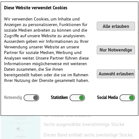
Deutsch
English
0
Diese Website verwendet Cookies
Anmelden / Registrieren
Wir verwenden Cookies, um Inhalte und
Anzeigen zu personalisieren, Funktionen für
Alle erlauben
soziale Medien anbieten zu können und die
Zugriffe auf unsere Website zu analysieren.
Ausserdem geben wir Informationen zu Ihrer
Verwendung unserer Website an unsere
Nur Notwendige
Partner für soziale Medien, Werbung und
Analysen weiter. Unsere Partner führen diese
Informationen möglicherweise mit weiteren
Daten zusammen, die Sie ihnen
Auswahl erlauben
bereitgestellt haben oder die sie im Rahmen
Ihrer Nutzung der Dienste gesammelt haben.
Aus den Sechs Klavierpartiten
Notwendig
Statistiken
Social Media
Bach, Johann Sebastian
(1685–1750)
für Violine und Bratsche
Sechs ausgewählte zweistimmige Stücke
Dieser Band enthält sechs zweiteilige Stücke,