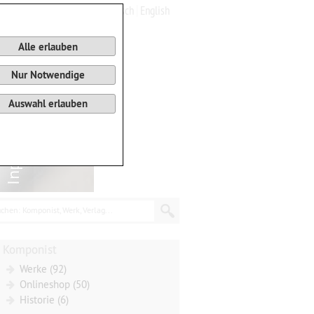
Deutsch
English
0
Warenkorb
Alle erlauben
Nur Notwendige
Auswahl erlauben
chen: Komponist, Werk, Verlag...
Komponist
Werke (92)
Onlineshop (50)
Historie (6)