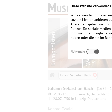
Diese Website verwendet C
Wir verwenden Cookies, um
soziale Medien anbieten zu
Ausserdem geben wir Infor
Partner für soziale Medien
Informationen möglicherwe
haben oder die sie im Rah
Notwendig
Johann Sebastian Bach
Johann Sebastian
Bach
(1685–1
∗
31.03.1685 in
Eisenach, Deutschland
†
28.07.1750 in
Leipzig, Deutschland
Konrad Ewald