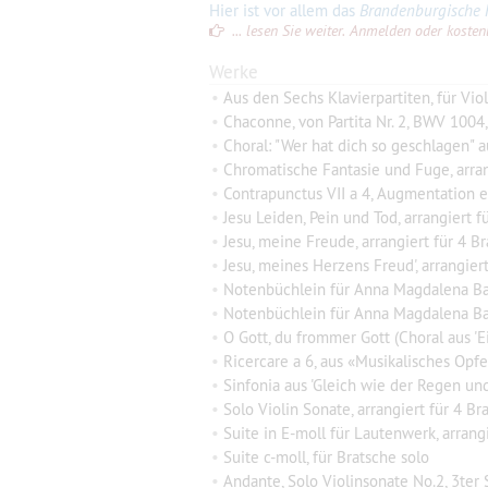
Hier ist vor allem das
Brandenburgische K
... lesen Sie weiter. Anmelden oder kostenlo
Werke
•
Aus den Sechs Klavierpartiten, für Vio
•
Chaconne, von Partita Nr. 2, BWV 1004,
•
Choral: "Wer hat dich so geschlagen" aus der J
•
Chromatische Fantasie und Fuge, arran
•
Contrapunctus VII a 4, Augmentation et Diminutionem (v
•
Jesu Leiden, Pein und Tod, arrangiert f
•
Jesu, meine Freude, arrangiert für 4 B
•
Jesu, meines Herzens Freud', arrangier
•
Notenbüchlein für Anna Magdalena Bac
•
Notenbüchlein für Anna Magdalena Bach (172
•
O Gott, du frommer Gott (Choral aus 'Ein unge
•
Ricercare a 6, aus «Musikalisches Opfer»,
•
Sinfonia aus 'Gleich wie der Regen und Schnee vo
•
Solo Violin Sonate, arrangiert für 4 Br
•
Suite in E-moll für Lautenwerk, arrang
•
Suite c-moll, für Bratsche solo
•
Andante, Solo Violinsonate No.2, 3ter S