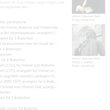
onzert Nr. 6
zu nennen (zwei Violen, Cello und Continuo, bestehend aus zwei Celli oder Gamben und Cembalo). Die
s registrieren hier...
Johann Sebastian Bach
Photo: Gemeinfrei
line und Bratsche
 für Violine, Bratsche und Violoncello
ohannespassion, arrangiert für 4 Bratschen
giert für 3 Bratschen
on der Kunst der Fuge), arrangiert für 4 Bratschen
ür 4 Bratschen
ratschen
Johann Sebastian Bach,
t für 4 Bratschen
Statue in Leipzig
h (1722), für Violine und Bratsche
Photo: Gemeinfrei
5), arrangiert für Violine und Bratsche
färbt Gemüte'), arrangiert für 4 Bratschen
 BWV 1079, arrangiert für 6 Bratschen
m Himmel fällt', arrangiert für 4 Bratschen
atschen
iert für 3 Bratschen
atz, a-moll, für Bratsche