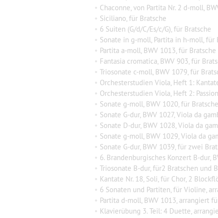
•
Chaconne, von Partita Nr. 2 d-moll, BW
•
Siciliano, für Bratsche
•
6 Suiten (G/d/C/Es/c/G), für Bratsche
•
Sonate in g-moll, Partita in h-moll, für
•
Partita a-moll, BWV 1013, für Bratsche
•
Fantasia cromatica, BWV 903, für Brat
•
Triosonate c-moll, BWV 1079, für Brats
•
Orchesterstudien Viola, Heft 1: Kantate
•
Orchesterstudien Viola, Heft 2: Passionen, M
•
Sonate g-moll, BWV 1020, für Bratsche
•
Sonate G-dur, BWV 1027, Viola da gam
•
Sonate D-dur, BWV 1028, Viola da gam
•
Sonate g-moll, BWV 1029, Viola da ga
•
Sonate G-dur, BWV 1039, für zwei Bra
•
6. Brandenburgisches Konzert B-dur, BWV 1051, für 2 Bratschen
•
Triosonate B-dur, für2 Bratschen und 
•
Kantate Nr. 18, Soli, für Chor, 2 Blockflöten, Fago
•
6 Sonaten und Partiten, für Violine, ar
•
Partita d-moll, BWV 1013, arrangiert f
•
Klavierübung 3. Teil: 4 Duette, arrangiert