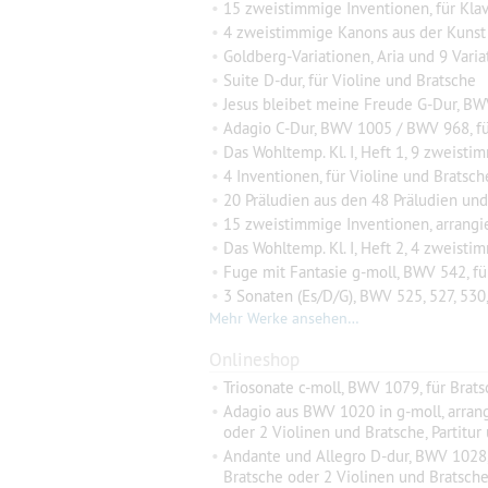
•
15 zweistimmige Inventionen, für Klavier, arrang
•
4 zweistimmige Kanons aus der Kunst der Fuge, arrangiert für Violine und
•
Goldberg-Variationen, Aria und 9 Variationen, arr
•
Suite D-dur, für Violine und Bratsche
•
Jesus bleibet meine Freude G-Dur, BWV
•
Adagio C-Dur, BWV 1005 / BWV 968, fü
•
Das Wohltemp. Kl. I, Heft 1, 9 zweistimmige Sä
•
4 Inventionen, für Violine und Bratsch
•
20 Präludien aus den 48 Präludien und Fug
•
15 zweistimmige Inventionen, arrangie
•
Das Wohltemp. Kl. I, Heft 2, 4 zweistimmige Prälud
•
Fuge mit Fantasie g-moll, BWV 542, fü
•
3 Sonaten (Es/D/G), BWV 525, 527, 530,
Mehr Werke ansehen…
Onlineshop
•
Triosonate c-moll, BWV 1079, für Brats
•
Adagio aus BWV 1020 in g-moll, arrangi
oder 2 Violinen und Bratsche, Partitu
•
Andante und Allegro D-dur, BWV 1028, a
Bratsche oder 2 Violinen und Bratsch