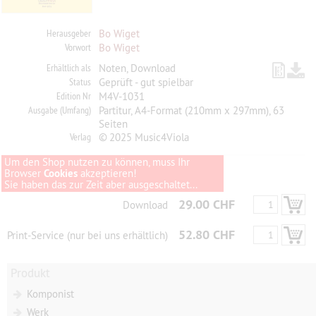
Herausgeber
Bo Wiget
Vorwort
Bo Wiget
Erhältlich als
Noten, Download
Status
Geprüft - gut spielbar
Edition Nr
M4V-1031
Ausgabe (Umfang)
Partitur, A4-Format (210mm x 297mm), 63
Seiten
Verlag
© 2025 Music4Viola
Um den Shop nutzen zu können, muss Ihr
Browser
Cookies
akzeptieren!
Sie haben das zur Zeit aber ausgeschaltet...
29.00 CHF
Download
52.80 CHF
Print-Service (nur bei uns erhältlich)
Produkt
Komponist
Werk