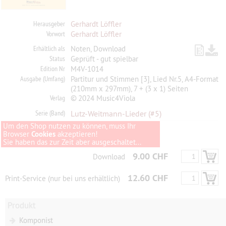
Herausgeber
Gerhardt Löffler
Vorwort
Gerhardt Löffler
Erhältlich als
Noten, Download
Status
Geprüft - gut spielbar
Edition Nr
M4V-1014
Ausgabe (Umfang)
Partitur und Stimmen [3], Lied Nr.5, A4-Format
(210mm x 297mm), 7 + (3 x 1) Seiten
Verlag
© 2024 Music4Viola
Serie (Band)
Lutz-Weitmann-Lieder
(#5)
Um den Shop nutzen zu können, muss Ihr
Browser
Cookies
akzeptieren!
Sie haben das zur Zeit aber ausgeschaltet...
9.00 CHF
Download
12.60 CHF
Print-Service (nur bei uns erhältlich)
Produkt
Komponist