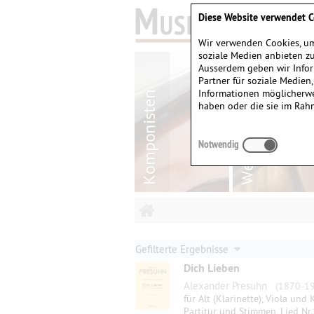
Diese Website verwendet C
Wir verwenden Cookies, um
soziale Medien anbieten zu
Ausserdem geben wir Infor
Partner für soziale Medien
Informationen möglicherwe
haben oder die sie im Rah
Notwendig
Gefilterte Ergebnisse
Dich Lieben
Alexander Presuhn
(1870-19
für Alt (Klarinette), Viola und 
Partitur und Stimmen, Lied Nr.