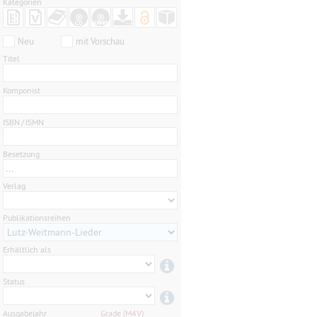
Kategorien
Neu
mit Vorschau
Titel
Komponist
ISBN / ISMN
Besetzung
...
Verlag
Publikationsreihen
Erhältlich als
Status
Ausgabejahr
Grade (M4V)