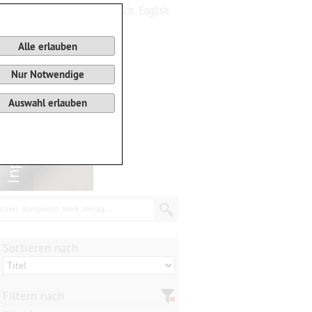
Deutsch
English
0
Warenkorb
Alle erlauben
Nur Notwendige
Auswahl erlauben
chen: Komponist, Werk, Verlag...
Sortieren nach
Filtern nach