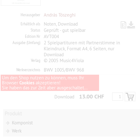
Herausgeber
András Tószeghi
Erhältlich als
Noten, Download
Status
Geprüft - gut spielbar
Edition Nr
AVT004
Ausgabe (Umfang)
2 Spielpartituren mit Partnerstimme in
Kleindruck, Format A4, 6 Seiten, nur
Download
Verlag
© 2005 Music4Viola
Werkverzeichnis
BWV 1005/BWV 968
Um den Shop nutzen zu können, muss Ihr
Browser
Cookies
akzeptieren!
Sie haben das zur Zeit aber ausgeschaltet...
13.00 CHF
Download
Produkt
Komponist
Werk