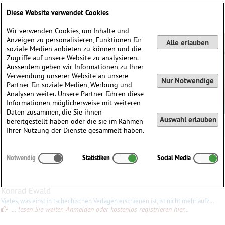
Deutsch
English
0
Diese Website verwendet Cookies
Anmelden / Registrieren
Wir verwenden Cookies, um Inhalte und
Anzeigen zu personalisieren, Funktionen für
Alle erlauben
soziale Medien anbieten zu können und die
Zugriffe auf unsere Website zu analysieren.
Ausserdem geben wir Informationen zu Ihrer
Verwendung unserer Website an unsere
Nur Notwendige
Partner für soziale Medien, Werbung und
Analysen weiter. Unsere Partner führen diese
Informationen möglicherweise mit weiteren
Daten zusammen, die Sie ihnen
Auswahl erlauben
bereitgestellt haben oder die sie im Rahmen
Jiří Válek
Ihrer Nutzung der Dienste gesammelt haben.
Jiří
Válek
(1923–2005)
Notwendig
Statistiken
Social Media
∗
28.05.1923 in
Prag, Tschechien
†
06.10.2005 in
Prag, Tschechien
Konrad Ewald
Vieles, was einst in tschechischen Verlagen erschienen ist, ist nicht mehr aufzutreiben. Einiges (von Supraphon etwa) wird von Bärenreiter weiter gepflegt, aber dies beschränkt sich auf bekannte
... lesen Sie weiter. Anmelden oder kostenlos registrieren hier...