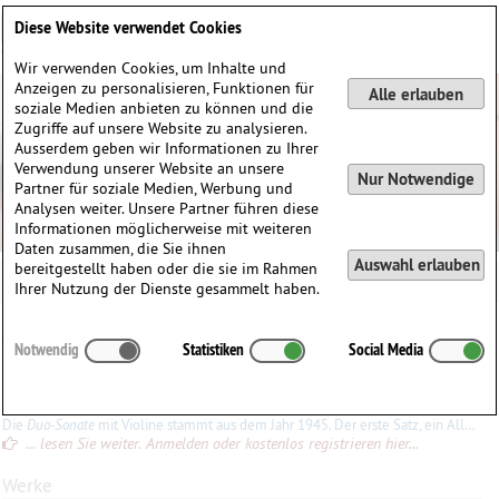
Deutsch
English
0
Diese Website verwendet Cookies
Anmelden / Registrieren
Wir verwenden Cookies, um Inhalte und
Anzeigen zu personalisieren, Funktionen für
Alle erlauben
soziale Medien anbieten zu können und die
Zugriffe auf unsere Website zu analysieren.
Ausserdem geben wir Informationen zu Ihrer
Verwendung unserer Website an unsere
Nur Notwendige
Partner für soziale Medien, Werbung und
Analysen weiter. Unsere Partner führen diese
Informationen möglicherweise mit weiteren
Daten zusammen, die Sie ihnen
Auswahl erlauben
bereitgestellt haben oder die sie im Rahmen
Juan Orrego-Salas
Ihrer Nutzung der Dienste gesammelt haben.
Juan
Orrego-Salas
(1919)
Notwendig
Statistiken
Social Media
∗
18.01.1919 in
Santiago de Chile, Chile
Konrad Ewald
Die
Duo-Sonate
mit Violine stammt aus dem Jahr 1945. Der erste Satz, ein Allegro mit kurzer Lento-Einleitung (und Lento-Einschub) ist muntere Musik (4/8 und 6/8). Nicht einfach, und der enge Druck
... lesen Sie weiter. Anmelden oder kostenlos registrieren hier...
Werke