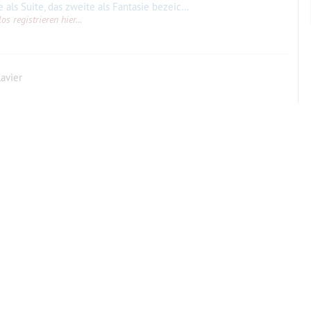
ie bezeichnet, sind Spielmusik im besten Sinn. Die Fantasie ist schwieriger als die Suite.
s registrieren hier...
lavier