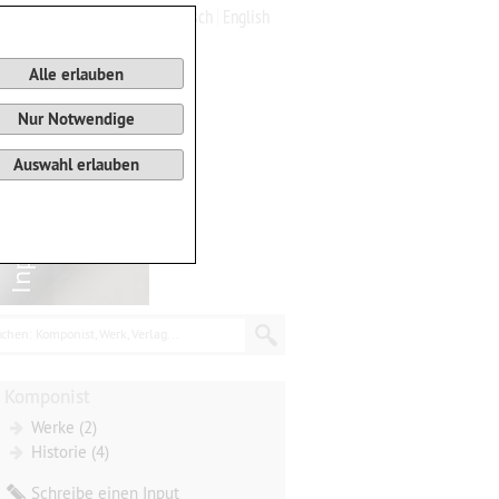
Deutsch
English
0
Warenkorb
Alle erlauben
Nur Notwendige
Auswahl erlauben
chen: Komponist, Werk, Verlag...
Komponist
Werke (2)
Historie (4)
Schreibe einen Input