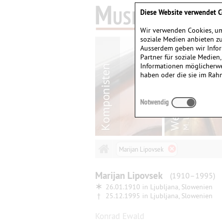
Diese Website verwendet C
Wir verwenden Cookies, um
soziale Medien anbieten zu
Ausserdem geben wir Infor
Partner für soziale Medien
Informationen möglicherwe
haben oder die sie im Rah
Notwendig
Marijan Lipovsek
Marijan
Lipovsek
(1910–1995)
∗
26.01.1910 in
Ljubljana, Slowenien
†
25.12.1995 in
Ljubljana, Slowenien
Konrad Ewald