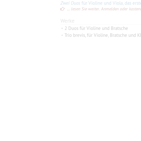
Zwei Duos
für Violine und Viola, das erste als Suite, das zweite als Fantas
... lesen Sie weiter. Anmelden oder kostenlo
Werke
•
2 Duos für Violine und Bratsche
•
Trio brevis, für Violine, Bratsche und K