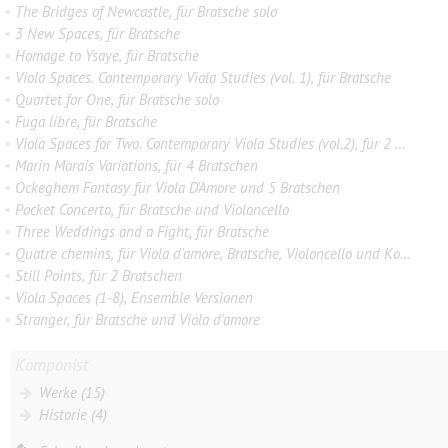
•
The Bridges of Newcastle, für Bratsche solo
•
3 New Spaces, für Bratsche
•
Homage to Ysaye, für Bratsche
•
Viola Spaces. Contemporary Viola Studies (vol. 1), für Bratsche
•
Quartet for One, für Bratsche solo
•
Fuga libre, für Bratsche
•
Viola Spaces for Two. Contemporary Viola Studies (vol.2), für 2 Bratschen
•
Marin Marais Variations, für 4 Bratschen
•
Ockeghem Fantasy für Viola D'Amore und 5 Bratschen
•
Pocket Concerto, für Bratsche und Violoncello
•
Three Weddings and a Fight, für Bratsche
•
Quatre chemins, für Viola d'amore, Bratsche, Violoncello und Kontrabass
•
Still Points, für 2 Bratschen
•
Viola Spaces (1-8), Ensemble Versionen
•
Stranger, für Bratsche und Viola d'amore
Komponist
Werke (15)
Historie (4)