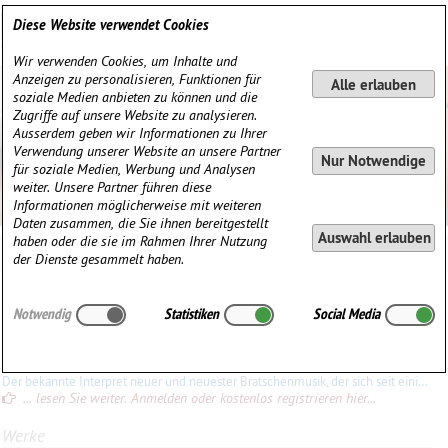
Deutsch
English
0
Diese Website verwendet Cookies
Anmelden / Registrieren
Wir verwenden Cookies, um Inhalte und
Anzeigen zu personalisieren, Funktionen für
Alle erlauben
soziale Medien anbieten zu können und die
Zugriffe auf unsere Website zu analysieren.
Ausserdem geben wir Informationen zu Ihrer
Verwendung unserer Website an unsere Partner
Nur Notwendige
für soziale Medien, Werbung und Analysen
weiter. Unsere Partner führen diese
Informationen möglicherweise mit weiteren
Daten zusammen, die Sie ihnen bereitgestellt
Auswahl erlauben
haben oder die sie im Rahmen Ihrer Nutzung
Garth Knox
der Dienste gesammelt haben.
Garth
Knox
(1956)
Notwendig
Statistiken
Social Media
∗
08.10.1956 in
Dublin, Irland
Konrad Ewald
Der bekannte Interpret neuer und neuester Bratschenmusik, der sich seit einigen Jahren auch für die Viola d'amore begeistert, liefert nun instruktive und hilfreiche «Studies» unter dem Titel
... lesen Sie weiter. Anmelden oder kostenlos registrieren hier...
Werke