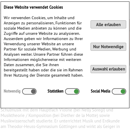
Deutsch
English
0
Diese Website verwendet Cookies
Anmelden / Registrieren
Wir verwenden Cookies, um Inhalte und
Anzeigen zu personalisieren, Funktionen für
Alle erlauben
soziale Medien anbieten zu können und die
Zugriffe auf unsere Website zu analysieren.
Ausserdem geben wir Informationen zu Ihrer
Verwendung unserer Website an unsere
Nur Notwendige
Partner für soziale Medien, Werbung und
Analysen weiter. Unsere Partner führen diese
Informationen möglicherweise mit weiteren
Daten zusammen, die Sie ihnen
Auswahl erlauben
bereitgestellt haben oder die sie im Rahmen
Andreas Kleinert
Ihrer Nutzung der Dienste gesammelt haben.
Andreas
Kleinert
(1957)
Notwendig
Statistiken
Social Media
∗
29.11.1957 in
Hamburg, Deutschland
Andreas Kleinert (geboren 1957) stammt aus Hamburg, wo er
Schulmusik mit dem Hauptfach Violine (bei Nelly Söregi) und
Musiktheorie / Komposition (bei Diether de la Motte) sowie
Musikwissenschaft studierte. Er unterrichtet Musik und Erdkunde
am Theodor-Heuss-Gymnasium Göttingen und wirkt als Geiger in