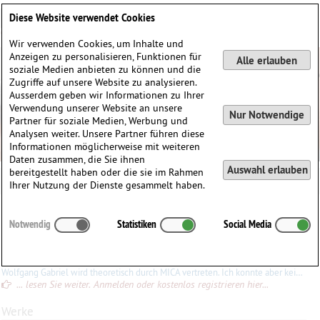
Deutsch
English
0
Diese Website verwendet Cookies
Anmelden / Registrieren
Wir verwenden Cookies, um Inhalte und
Anzeigen zu personalisieren, Funktionen für
Alle erlauben
soziale Medien anbieten zu können und die
Zugriffe auf unsere Website zu analysieren.
Ausserdem geben wir Informationen zu Ihrer
Verwendung unserer Website an unsere
Nur Notwendige
Partner für soziale Medien, Werbung und
Analysen weiter. Unsere Partner führen diese
Informationen möglicherweise mit weiteren
Daten zusammen, die Sie ihnen
Auswahl erlauben
bereitgestellt haben oder die sie im Rahmen
Wolfgang Gabriel
Ihrer Nutzung der Dienste gesammelt haben.
Wolfgang
Gabriel
(1930)
Notwendig
Statistiken
Social Media
∗
09.06.1930 in
Wien, Österreich
Konrad Ewald
Wolfgang Gabriel wird theoretisch durch MICA vertreten. Ich konnte aber keines seiner Werke erhalten.
... lesen Sie weiter. Anmelden oder kostenlos registrieren hier...
Werke