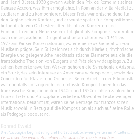
und Henri Büsser. 1930 gewann Aubin den Prix de Rome mit seiner
Kantate Actéon, was ihm ermöglichte, in Rom an der Villa Medici zu
studieren und zu komponieren. Dieser Preis war entscheidend für
den Beginn seiner Karriere, und er wurde später für Kompositionen
bekannt, die von Orchestersuiten bis hin zu Konzerten und
Filmmusik reichen. Neben seiner Tätigkeit als Komponist war Aubin
auch ein angesehener Dirigent und unterrichtete von 1944 bis
1977 am Pariser Konservatorium, wo er eine neue Generation von
Musikern prägte. Sein Stil zeichnet sich durch Klarheit, rhythmische
Energie und gelegentliche neoklassizistische Elemente aus, die die
französische Tradition von Eleganz und Präzision widerspiegeln. Zu
seinen bemerkenswerten Werken gehören die Symphonie d'Arizona,
ein Stück, das sein Interesse an Americana widerspiegelt, sowie das
Concertino für Klavier und Orchester. Seine Arbeit in der Filmmusik
war ebenfalls umfangreich und umfasste Kompositionen für das
französische Kino, die in den 1940er und 1950er Jahren zahlreichen
Filmen Tiefe und Atmosphäre verliehen. Obwohl er heute weniger
international bekannt ist, waren seine Beiträge zur französischen
Musik sowohl in Bezug auf die Komposition als auch auf seine Rolle
als Pädagoge bedeutend.
Konrad Ewald
Die
Passacaglia
beginnt ruhig und hört still auf. Schwierigkeiten im Mittelteil: Sextolen in raschem Tempo.
... lesen Sie weiter. Anmelden oder kostenlos registrieren hier...