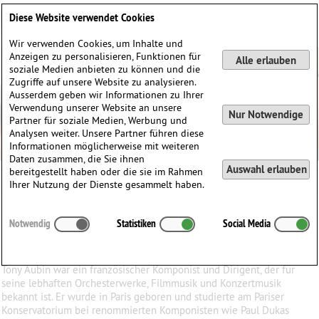
Deutsch
English
0
Diese Website verwendet Cookies
Anmelden / Registrieren
Wir verwenden Cookies, um Inhalte und
Anzeigen zu personalisieren, Funktionen für
Alle erlauben
soziale Medien anbieten zu können und die
Zugriffe auf unsere Website zu analysieren.
Ausserdem geben wir Informationen zu Ihrer
Verwendung unserer Website an unsere
Nur Notwendige
Partner für soziale Medien, Werbung und
Analysen weiter. Unsere Partner führen diese
Informationen möglicherweise mit weiteren
Daten zusammen, die Sie ihnen
Auswahl erlauben
bereitgestellt haben oder die sie im Rahmen
Tony Aubin
Ihrer Nutzung der Dienste gesammelt haben.
Tony
Aubin
(1907–1981)
Notwendig
Statistiken
Social Media
∗
08.12.1907 in
Paris, Frankreich
†
21.09.1981 in
Paris, Frankreich
Tony Aubin war ein französischer Komponist und Dirigent, der für
seine lebhaften Orchesterwerke, Filmmusik und Konzertmusik
bekannt ist. Er wurde in Paris geboren und studierte am Pariser
Konservatorium bei renommierten Komponisten wie Paul Dukas