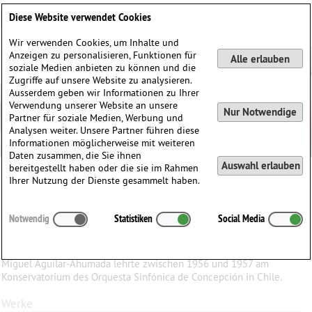
Deutsch
English
0
Diese Website verwendet Cookies
Anmelden / Registrieren
Wir verwenden Cookies, um Inhalte und
Anzeigen zu personalisieren, Funktionen für
Alle erlauben
soziale Medien anbieten zu können und die
Zugriffe auf unsere Website zu analysieren.
Ausserdem geben wir Informationen zu Ihrer
Verwendung unserer Website an unsere
Nur Notwendige
Partner für soziale Medien, Werbung und
Analysen weiter. Unsere Partner führen diese
Informationen möglicherweise mit weiteren
Daten zusammen, die Sie ihnen
Auswahl erlauben
bereitgestellt haben oder die sie im Rahmen
Miguel Aguilar-Ahumada
Ihrer Nutzung der Dienste gesammelt haben.
Miguel
Aguilar-Ahumada
(1931–2019)
Notwendig
Statistiken
Social Media
∗
12.04.1931 in
Huara, Nord-Chile
†
14.08.2019 in
Concepción, Chile
Miguel Aguilar-Ahumada lehrte zwischen 1956 und 1957 am
Konservatorium des Orquesta Sinfónica de Concepción in Chile.
Werke