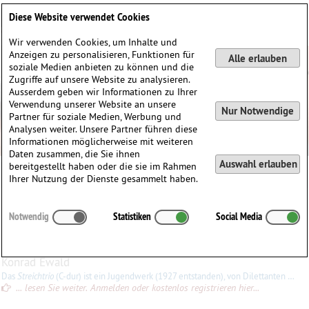
Deutsch
English
0
Diese Website verwendet Cookies
Anmelden / Registrieren
Wir verwenden Cookies, um Inhalte und
Anzeigen zu personalisieren, Funktionen für
Alle erlauben
soziale Medien anbieten zu können und die
Zugriffe auf unsere Website zu analysieren.
Ausserdem geben wir Informationen zu Ihrer
Verwendung unserer Website an unsere
Nur Notwendige
Partner für soziale Medien, Werbung und
Analysen weiter. Unsere Partner führen diese
Informationen möglicherweise mit weiteren
Daten zusammen, die Sie ihnen
Auswahl erlauben
bereitgestellt haben oder die sie im Rahmen
Walther Aeschbacher
Ihrer Nutzung der Dienste gesammelt haben.
Walther
Aeschbacher
(1901–1969)
Notwendig
Statistiken
Social Media
∗
02.10.1901 in
Bern, Schweiz
†
06.12.1969 in
Bern, Schweiz
Konrad Ewald
Das
Streichtrio
(C-dur) ist ein Jugendwerk (1927 entstanden), von Dilettanten durchaus zu bewältigen. Umgeben von straffen Teilen, findet sich ein feiner, siciliano-artiger Satz (Zierlich,
... lesen Sie weiter. Anmelden oder kostenlos registrieren hier...