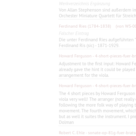
Werkverzeichnis Ergänzung
Von Allan Stephenson sind außerdem im
Orchester Miniature Quartett für Streichq
Ferdinand Ries
(1784-1838)
(von WS-0
Falscher Eintrag
Die unter Ferdinand Ries aufgeführten "
Ferdinand Ris (sic) - 1871-1929.
Howard Ferguson - 4-short-pieces-fuer-br
Adjustment to the first input: Howard Fe
already gave the hint it could be played 
arrangement for the viola.
Howard Ferguson - 4-short-pieces-fuer-br
The 4 short pieces by Howard Ferguson w
viola very well! The arranger (not really
following the more folk way of playing t
movement. The fourth movement, which i
but as well it suites the instrument. I p
Dolman
Robert C. Ehle - sonate-op-81g-fuer-brat