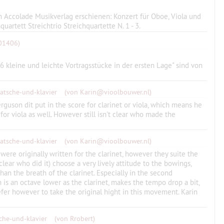
 Accolade Musikverlag erschienen: Konzert für Oboe, Viola und
uartett Streichtrio Streichquartette N. 1 - 3.
01406)
6 kleine und leichte Vortragsstücke in der ersten Lage" sind von
atsche-und-klavier
(von Karin@vioolbouwer.nl)
rguson dit put in the score for clarinet or viola, which means he
for viola as well. However still isn't clear who made the
atsche-und-klavier
(von Karin@vioolbouwer.nl)
ere originally written for the clarinet, however they suite the
 clear who did it) choose a very lively attitude to the bowings,
han the breath of the clarinet. Especially in the second
s an octave lower as the clarinet, makes the tempo drop a bit,
refer however to take the original hight in this movement. Karin
sche-und-klavier
(von Rrobert)