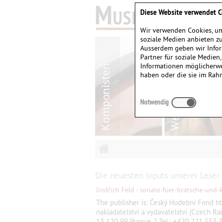
Diese Website verwendet C
Wir verwenden Cookies, um
soziale Medien anbieten zu
Ausserdem geben wir Infor
Partner für soziale Medien
Informationen möglicherwe
haben oder die sie im Rah
Notwendig
Die neuesten Inputs unserer Leser
Jindřich Feld - sonate-fuer-bratsche-und-k
The publisher is: Český Hudební Fond h
nakladatelství a vydavatelství (Czech R
13 120 99 Prague 2 Tel.: +420 221 553 