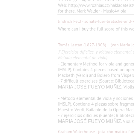
Web: http://www.rozhlas.cz/nakladatelst
for there. Mark Walder - Music4Viola
Jindřich Feld - sonate-fuer-bratsche-und-k
Where can i buy the full score of this w
Tomás Lestán
(1827-1908)
(von María J
7 Ejercicios dificiles, y Método elemental
Metodo elemental de viola)
- Elementary Method for viola and gener
IMSLP). Contains 4 pieces based on opera
Macbeth (Verdi) and Bolero from Visperas
- 7 difficult exercises (Source: Bibliote
Violis
MARIA JOSÉ FUEYO MUÑIZ.
- Método elemental de viola y nociones 
IMSLP). Contiene 4 piezas sobre fragmen
Maestro Verdi, Bailable de la Opera Macb
- 7 ejercicios dificiles (Fuente: Bibliote
. Viol
MARIA JOSÉ FUEYO MUÑIZ
Graham Waterhouse - jota-chormatica-fue