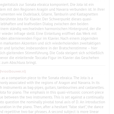
gleitstück zur Sonata ebraica komponiert. Die Jota ist ein
allem mit den Regionen Aragón und Navarra verbunden ist. In ihrer
rumenten wie Dudelsack, Gitarre, Tamburin und Kastagnetten
e berühmte Jota für Klavier. Der Schwerpunkt dieses quasi-
m lebhaften und kraftvollen Dialog zwischen den beiden
r einem ständig wechselnden harmonischen Hintergrund, der die
wieder infrage stellt. Eine Einleitung eröffnet das Werk mit
nden alternierenden Figur im Klavier. Nach einem zögernden
t von markanten Akzenten und sich wiederholenden zweitaktigen
er und lyrischer, insbesondere in der Bratschenstimme – hier
tlich gleitenden Stimmführung. Die Coda steigert sich schließlich
bevor die einleitende Toccata-Figur im Klavier das Geschehen
t zum Abschluss bringt.
@vioolbouwer.nl)
 as a companion piece to the Sonata ebraica. The Jota is a
nly associated with the regions of Aragon and Navarra. In its
h instruments as bag-pipes, guitars, tambourines and castanettes.
Jota for piano. The emphasis in this quasi-virtuosic concert-piece
gue between the two instruments. This is set against a continually
to question the nominally pivotal tonal axis of D. An introduction
uration in the piano. Then, after a hesitant "false start", the dance
nd repetitive two-bar phrases. A second subject is more linear