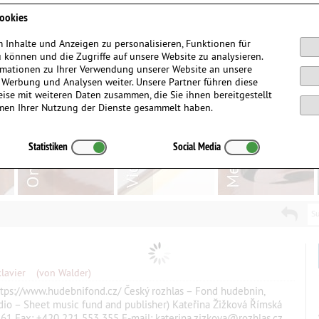
Anmelden / Registrieren
ookies
 Inhalte und Anzeigen zu personalisieren, Funktionen für
 können und die Zugriffe auf unsere Website zu analysieren.
mationen zu Ihrer Verwendung unserer Website an unsere
, Werbung und Analysen weiter. Unsere Partner führen diese
ise mit weiteren Daten zusammen, die Sie ihnen bereitgestellt
men Ihrer Nutzung der Dienste gesammelt haben.
Statistiken
Social Media
Su
lavier
(von Walder)
ttps://www.hudebnifond.cz/ Český rozhlas – Fond hudebnin,
adio – Sheet music fund and publisher) Kateřina Žižková Římská
361 Fax: +420 221 553 355 E-mail: katerina.zizkova@rozhlas.cz