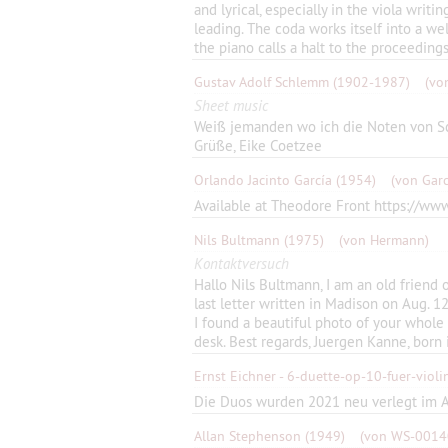
and lyrical, especially in the viola writi
leading. The coda works itself into a we
the piano calls a halt to the proceeding
Gustav Adolf Schlemm
(1902-1987)
(vo
Sheet music
Weiß jemanden wo ich die Noten von Sc
Grüße, Eike Coetzee
Orlando Jacinto García
(1954)
(von Garc
Available at Theodore Front https://ww
Nils Bultmann
(1975)
(von Hermann)
Kontaktversuch
Hallo Nils Bultmann, I am an old friend 
last letter written in Madison on Aug. 1
I found a beautiful photo of your whole 
desk. Best regards, Juergen Kanne, born
Ernst Eichner - 6-duette-op-10-fuer-viol
Die Duos wurden 2021 neu verlegt im A
Allan Stephenson
(1949)
(von WS-0014