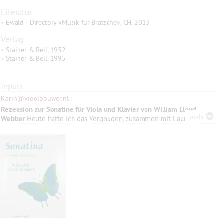
Literatur
•
Ewald · Directory «Musik für Bratsche», CH, 2013
Verlag
•
Stainer & Bell, 1952
•
Stainer & Bell, 1995
Inputs
Karin@vioolbouwer.nl
:
Rezension zur Sonatine für Viola und Klavier von William Lloyd
mehr
Webber
Heute hatte ich das Vergnügen, zusammen mit Lauretta
Bloomer eine der kürzesten Sonatinen zu spielen, die ich kenne: die
Sonatine für Viola und Klavier von William Lloyd Webber. Diese
Sonatine ist ein Muss für alle Bratschistinnen. Sie macht sowohl den
Bratschistinnen als auch den Pianist*innen großen Spaß beim Üben
und ist eine ausgezeichnete Wahl für Wettbewerbe. Das
Zusammenspiel der beiden Instrumente ist äußerst reizvoll und
macht den kollaborativen Prozess besonders lohnend. William Lloyd
Webber, Vater der beiden berühmten Komponisten Andrew und Julian
Lloyd Webber, wurde oft gefragt, warum die Sonatine so kurz sei.
Seine Antwort war einfach, aber tiefgründig: „Man sollte nie mehr