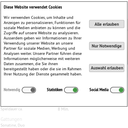
Deutsch
English
0
Diese Website verwendet Cookies
Anmelden / Registrieren
Wir verwenden Cookies, um Inhalte und
Anzeigen zu personalisieren, Funktionen für
Alle erlauben
soziale Medien anbieten zu können und die
Zugriffe auf unsere Website zu analysieren.
Ausserdem geben wir Informationen zu Ihrer
Verwendung unserer Website an unsere
Nur Notwendige
Partner für soziale Medien, Werbung und
Analysen weiter. Unsere Partner führen diese
Informationen möglicherweise mit weiteren
Daten zusammen, die Sie ihnen
Auswahl erlauben
bereitgestellt haben oder die sie im Rahmen
Ihrer Nutzung der Dienste gesammelt haben.
William Lloyd
Webber
(1914–1982)
Notwendig
Statistiken
Social Media
Sonatine für Bratsche und Klavier
Bratsche, Klavier
Besetzung
8 Min.
Spieldauer ca.
Gattungen
Sonatine, Duo