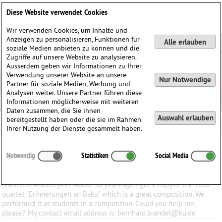
Deutsch
English
0
Diese Website verwendet Cookies
Anmelden / Registrieren
Wir verwenden Cookies, um Inhalte und
Anzeigen zu personalisieren, Funktionen für
Alle erlauben
soziale Medien anbieten zu können und die
Zugriffe auf unsere Website zu analysieren.
Ausserdem geben wir Informationen zu Ihrer
Verwendung unserer Website an unsere
Nur Notwendige
Partner für soziale Medien, Werbung und
Analysen weiter. Unsere Partner führen diese
Informationen möglicherweise mit weiteren
Daten zusammen, die Sie ihnen
Auswahl erlauben
bereitgestellt haben oder die sie im Rahmen
Ihrer Nutzung der Dienste gesammelt haben.
Alle Inputs von
bebra
Notwendig
Statistiken
Social Media
Boris Ivanovich Antiufeyev
(1889-1968)
(von bebra)
Does anybody know where I can get or buy the viola works of Boris
Ivanovich Antiufeyev? About 30 years ago I got a copy of the viola
quartet "Erinnerungen an Baku" which is a great composition. We
performed it as students in a competition. Could you help me,
please? My contact email address is: bernhard.brandel@ku.de