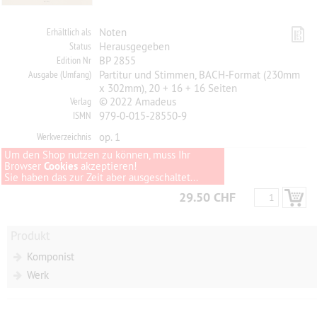
Erhältlich als
Noten
Status
Herausgegeben
Edition Nr
BP 2855
Ausgabe (Umfang)
Partitur und Stimmen, BACH-Format (230mm
x 302mm), 20 + 16 + 16 Seiten
Verlag
© 2022 Amadeus
ISMN
979-0-015-28550-9
Werkverzeichnis
op. 1
Um den Shop nutzen zu können, muss Ihr
Browser
Cookies
akzeptieren!
Sie haben das zur Zeit aber ausgeschaltet...
29.50 CHF
Produkt
Komponist
Werk