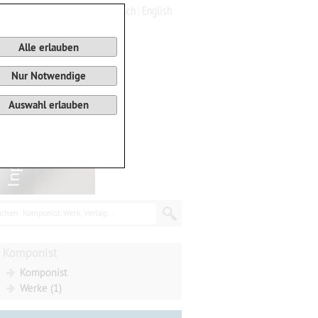
Deutsch
English
0
Warenkorb
Alle erlauben
Nur Notwendige
Auswahl erlauben
chen: Komponist, Werk, Verlag...
Komponist
Komponist
Werke (1)