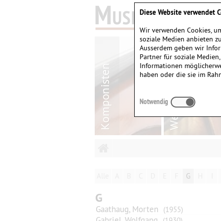
Diese Website verwendet C
Wir verwenden Cookies, um
soziale Medien anbieten zu
Ausserdem geben wir Infor
Partner für soziale Medien
Informationen möglicherwe
haben oder die sie im Rah
Notwendig
Alle
A
B
C
D
E
F
G
H
I
G
Gaathaug, Morten
(1955)
Gabriel, Wolfgang
(1930)