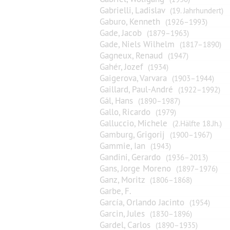
Gabrielli, Ladislav
(19. Jahrhundert)
Gaburo, Kenneth
(1926–1993)
Gade, Jacob
(1879–1963)
Gade, Niels Wilhelm
(1817–1890)
Gagneux, Renaud
(1947)
Gahér, Jozef
(1934)
Gaigerova, Varvara
(1903–1944)
Gaillard, Paul-André
(1922–1992)
Gál, Hans
(1890–1987)
Gallo, Ricardo
(1979)
Galluccio, Michele
(2.Hälfte 18.Jh.)
Gamburg, Grigorij
(1900–1967)
Gammie, Ian
(1943)
Gandini, Gerardo
(1936–2013)
Gans, Jorge Moreno
(1897–1976)
Ganz, Moritz
(1806–1868)
Garbe, F.
García, Orlando Jacinto
(1954)
Garcin, Jules
(1830–1896)
Gardel, Carlos
(1890–1935)