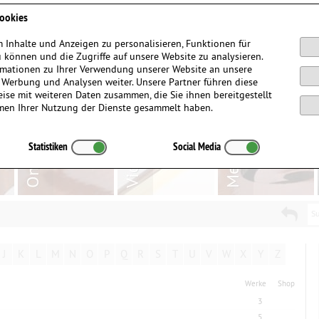
Anmelden / Registrieren
ookies
 Inhalte und Anzeigen zu personalisieren, Funktionen für
 können und die Zugriffe auf unsere Website zu analysieren.
mationen zu Ihrer Verwendung unserer Website an unsere
, Werbung und Analysen weiter. Unsere Partner führen diese
ise mit weiteren Daten zusammen, die Sie ihnen bereitgestellt
men Ihrer Nutzung der Dienste gesammelt haben.
Statistiken
Social Media
Su
J
K
L
M
N
O
P
Q
R
S
T
U
V
W
X
Y
Z
Werke
Shop
3
5