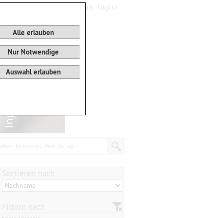
Deutsch
English
0
Warenkorb
Alle erlauben
Nur Notwendige
Auswahl erlauben
chen: Komponist, Werk, Verlag...
Sortieren nach
Filtern nach