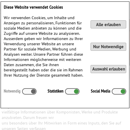
Deutsch
English
0
Diese Website verwendet Cookies
Anmelden / Registrieren
Wir verwenden Cookies, um Inhalte und
Anzeigen zu personalisieren, Funktionen für
Alle erlauben
soziale Medien anbieten zu können und die
Zugriffe auf unsere Website zu analysieren.
Ausserdem geben wir Informationen zu Ihrer
Verwendung unserer Website an unsere
Nur Notwendige
Partner für soziale Medien, Werbung und
Analysen weiter. Unsere Partner führen diese
Informationen möglicherweise mit weiteren
Daten zusammen, die Sie ihnen
Auswahl erlauben
bereitgestellt haben oder die sie im Rahmen
Ihrer Nutzung der Dienste gesammelt haben.
Ihr Input ist uns wichtig
Notwendig
Statistiken
Social Media
Wir haben den Anspruch, den Besuchern unserer Website ein
möglichst breites Wissen und
vielfältige Informationen über Komponisten, Werke und Produkte
anzubieten. Darum freuen wir
uns besonders über Ihr Mitwirken in Form eines Inputs, den Sie auf
unseren Seiten verfassen