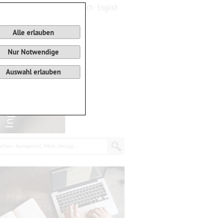
Deutsch
English
0
Warenkorb
Alle erlauben
Nur Notwendige
Auswahl erlauben
chen: Komponist, Werk, Verlag...