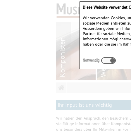
Diese Website verwendet C
Wir verwenden Cookies, um
soziale Medien anbieten zu
Ausserdem geben wir Infor
Partner für soziale Medien
Informationen möglicherwe
haben oder die sie im Rah
Notwendig
Ihr Input ist uns wichtig
Wir haben den Anspruch, den Besuchern u
vielfältige Informationen über Komponis
uns besonders über Ihr Mitwirken in Form 