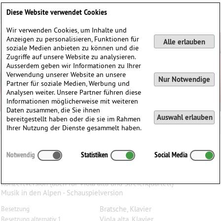
Deutsch
English
0
Diese Website verwendet Cookies
Anmelden / Registrieren
Wir verwenden Cookies, um Inhalte und
Anzeigen zu personalisieren, Funktionen für
Alle erlauben
soziale Medien anbieten zu können und die
Zugriffe auf unsere Website zu analysieren.
Ausserdem geben wir Informationen zu Ihrer
Verwendung unserer Website an unsere
Nur Notwendige
Partner für soziale Medien, Werbung und
Analysen weiter. Unsere Partner führen diese
Informationen möglicherweise mit weiteren
Daten zusammen, die Sie ihnen
Auswahl erlauben
bereitgestellt haben oder die sie im Rahmen
Ihrer Nutzung der Dienste gesammelt haben.
Hermann
Ritter
(1849–1926)
Notwendig
Statistiken
Social Media
Erinnerung an die Alpen, op. 11, für Bratsche (Viola
alta) und Klavier
Konzertversion (auch für Viola alta und Streichquartett)
Musik in den Alpen - Schauspielversion
Bratsche, Klavier
Besetzung
Viola alta, Klavier
Besetzung alternativ 1