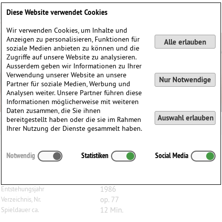
Deutsch
English
0
Diese Website verwendet Cookies
Anmelden / Registrieren
Wir verwenden Cookies, um Inhalte und
Anzeigen zu personalisieren, Funktionen für
Alle erlauben
soziale Medien anbieten zu können und die
Zugriffe auf unsere Website zu analysieren.
Ausserdem geben wir Informationen zu Ihrer
Verwendung unserer Website an unsere
Nur Notwendige
Partner für soziale Medien, Werbung und
Analysen weiter. Unsere Partner führen diese
Informationen möglicherweise mit weiteren
Daten zusammen, die Sie ihnen
Auswahl erlauben
bereitgestellt haben oder die sie im Rahmen
Ihrer Nutzung der Dienste gesammelt haben.
Jan
Maegaard
(1926)
Notwendig
Statistiken
Social Media
Labirinto I, op. 77, für Bratsche
Bratsche
Besetzung
1986
Entstehungsjahr
op. 77
Verzeichnis, Nr.
12 Min.
Spieldauer ca.